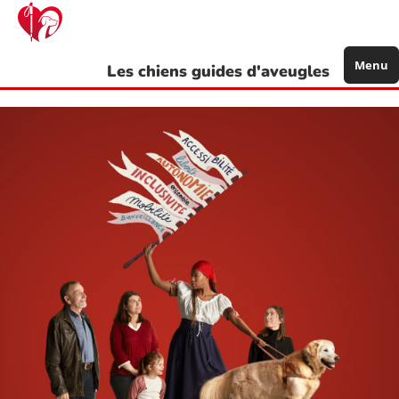
Aller
au
contenu
principal
Menu
Les chiens guides d'aveugles
de