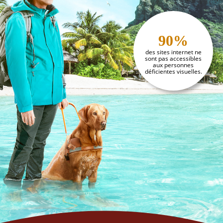
90%
des sites internet ne
sont pas accessibles
aux personnes
déficientes visuelles.