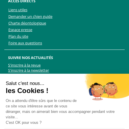
ACCÈS DIRECTS
Liens utiles
Demander un chien guide
Charte déontologique
Espace presse
Plan du site
Foire aux questions
SUIVRE NOS ACTUALITÉS
S'inscrire à la revue
S'inscrire à la newsletter
Facebook
Linkedin
Facebook
Youtube
Twitter
TikTok
Salut c'est nous...
les Cookies !
NOUS CONTACTER
On a attendu d'être sûrs que le contenu de
ce site vous intéresse avant de vous
Les Chiens Guides d'aveugles - FFAC
déranger, mais on aimerait bien vous accompagner pendant votre
71 rue de Bagnolet, 75020 Paris
visite...
01 44 64 89 89
C'est OK pour vous ?
Formulaire de contact