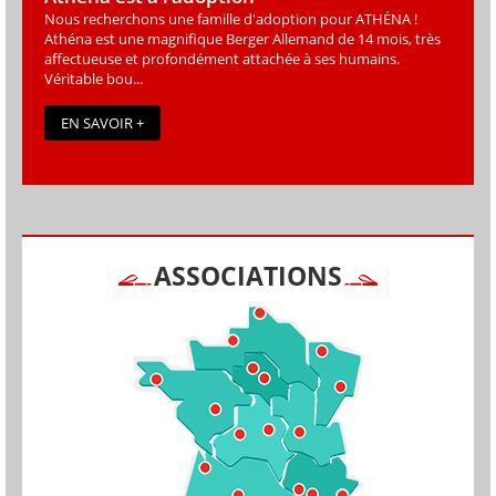
Nous recherchons une famille d'adoption pour ATHÉNA !
Athéna est une magniﬁque Berger Allemand de 14 mois, très
affectueuse et profondément attachée à ses humains.
Véritable bou...
EN SAVOIR +
ASSOCIATIONS