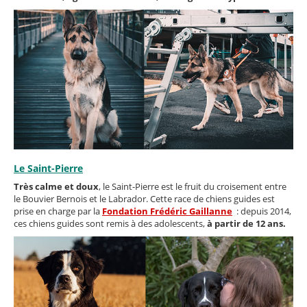
Le Saint-Pierre
Très calme et doux
, le Saint-Pierre est le fruit du croisement entre
le Bouvier Bernois et le Labrador. Cette race de chiens guides est
prise en charge par la
Fondation Frédéric Gaillanne
: depuis 2014,
ces chiens guides sont remis à des adolescents,
à partir de 12 ans.