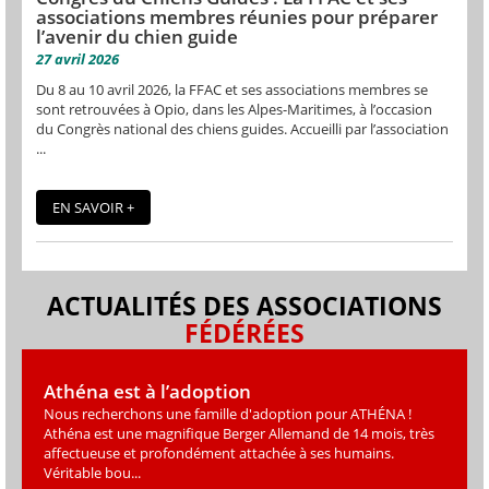
associations membres réunies pour préparer
l’avenir du chien guide
27 avril 2026
Du 8 au 10 avril 2026, la FFAC et ses associations membres se
sont retrouvées à Opio, dans les Alpes-Maritimes, à l’occasion
du Congrès national des chiens guides. Accueilli par l’association
...
EN SAVOIR +
ACTUALITÉS DES ASSOCIATIONS
FÉDÉRÉES
Athéna est à l’adoption
Nous recherchons une famille d'adoption pour ATHÉNA !
Athéna est une magniﬁque Berger Allemand de 14 mois, très
affectueuse et profondément attachée à ses humains.
Véritable bou...