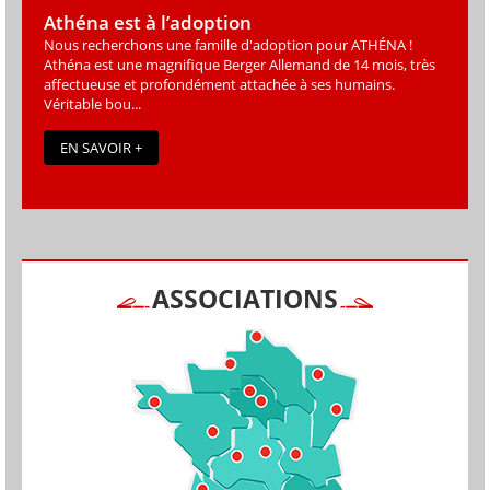
Athéna est à l’adoption
Nous recherchons une famille d'adoption pour ATHÉNA !
Athéna est une magniﬁque Berger Allemand de 14 mois, très
affectueuse et profondément attachée à ses humains.
Véritable bou...
EN SAVOIR +
ASSOCIATIONS