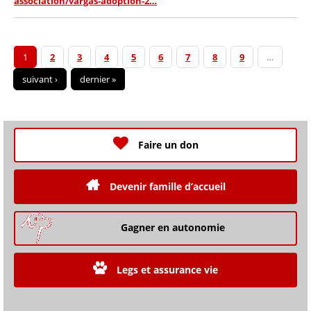
association/vargas-adoption-2…
1
2
3
4
5
6
7
8
9
…
suivant ›
dernier »
Faire un don
Devenir famille d’accueil
Gagner en autonomie
Legs et assurance vie