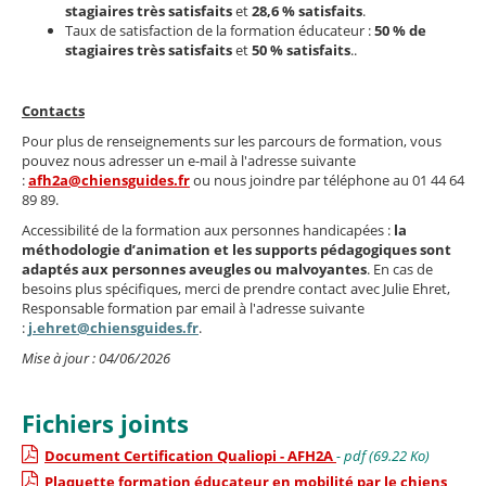
stagiaires très satisfaits
et
28,6 % satisfaits
.
Taux de satisfaction de la formation éducateur :
50 % de
stagiaires très satisfaits
et
50 % satisfaits
..
Contacts
Pour plus de renseignements sur les parcours de formation, vous
pouvez nous adresser un e-mail à l'adresse suivante
:
afh2a@chiensguides.fr
ou nous joindre par téléphone au 01 44 64
89 89.
Accessibilité de la formation aux personnes handicapées :
la
méthodologie d’animation et les supports pédagogiques sont
adaptés aux personnes aveugles ou malvoyantes
. En cas de
besoins plus spécifiques, merci de prendre contact avec Julie Ehret,
Responsable formation par email à l'adresse suivante
:
j.ehret@chiensguides.fr
.
Mise à jour : 04/06/2026
Fichiers joints
Document Certification Qualiopi - AFH2A
- pdf (69.22 Ko)
Plaquette formation éducateur en mobilité par le chiens