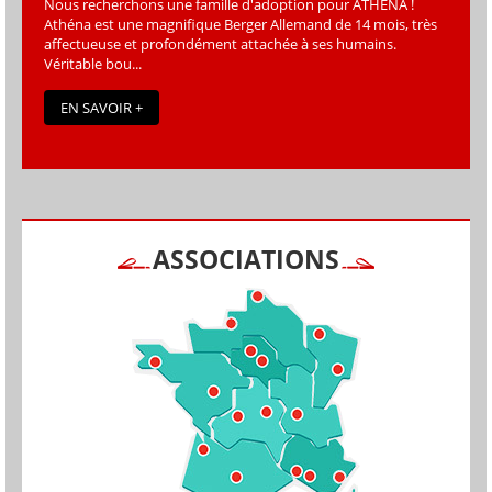
Nous recherchons une famille d'adoption pour ATHÉNA !
Athéna est une magniﬁque Berger Allemand de 14 mois, très
affectueuse et profondément attachée à ses humains.
Véritable bou...
EN SAVOIR +
ASSOCIATIONS