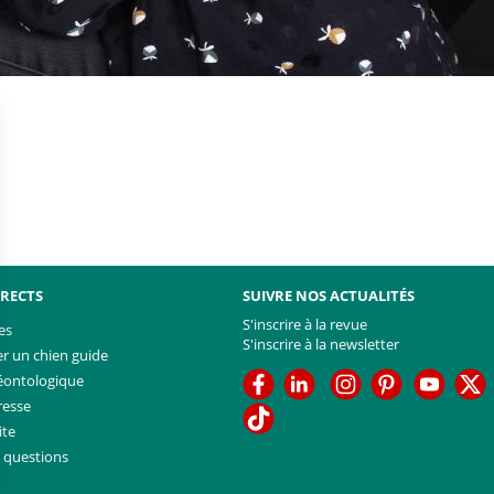
IRECTS
SUIVRE NOS ACTUALITÉS
S'inscrire à la revue
es
S'inscrire à la newsletter
 un chien guide
Facebook
Linkedin
Facebook
Youtub
T
éontologique
resse
TikTok
ite
x questions