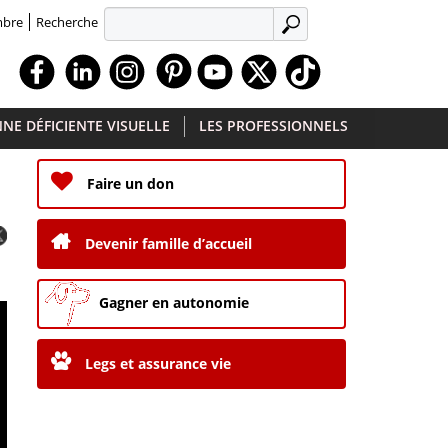
Recherche
mbre
APPLIQUER
Facebook
Linkedin
Instagram
Youtube
X
TikTok
NE DÉFICIENTE VISUELLE
LES PROFESSIONNELS
Faire un don
Devenir famille d’accueil
Gagner en autonomie
Legs et assurance vie