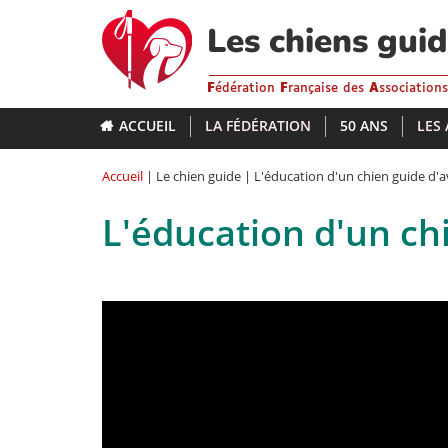
Aller
au
Les chiens gui
contenu
principal
F
édération
F
rançaise des
A
ssociation
ACCUEIL
LA FÉDÉRATION
50 ANS
LES
Accueil
| Le chien guide | L'éducation d'un chien guide d'
L'éducation d'un ch