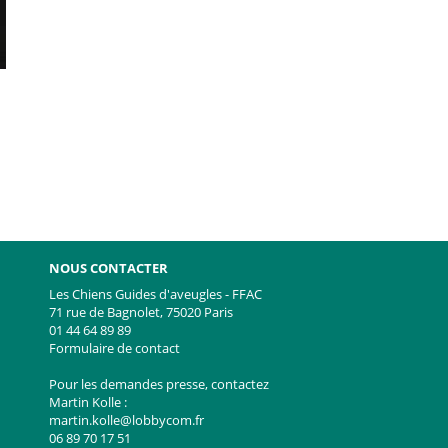
NOUS CONTACTER
Les Chiens Guides d'aveugles - FFAC
71 rue de Bagnolet, 75020 Paris
01 44 64 89 89
e
witter
Formulaire de contact
Pour les demandes presse, contactez
Martin Kolle :
martin.kolle@lobbycom.fr
06 89 70 17 51