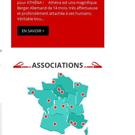
pour ATHÉNA ! Athéna est une magniﬁque
Berger Allemand de 14 mois, très affectueuse
et profondément attachée à ses humains.
Véritable bou...
EN SAVOIR +
ns
ASSOCIATIONS
s