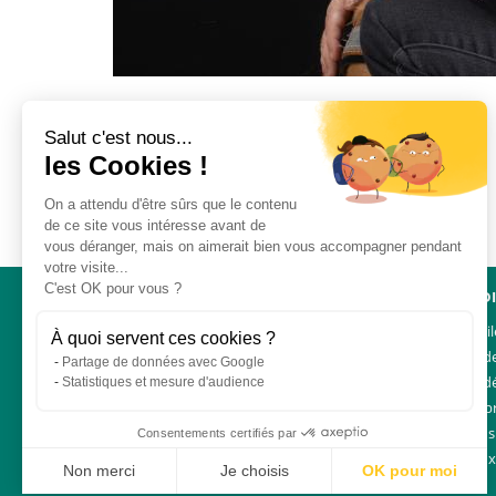
Salut c'est nous...
les Cookies !
On a attendu d'être sûrs que le contenu
de ce site vous intéresse avant de
vous déranger, mais on aimerait bien vous accompagner pendant
votre visite...
C'est OK pour vous ?
NAVIGATION
ACCÈS D
Un mouvement uni
Liens util
À quoi servent ces cookies ?
Demander
Partage de données avec Google
Charte d
Statistiques et mesure d'audience
Espace p
Plan du s
Consentements certifiés par
Foire au
Non merci
Je choisis
OK pour moi