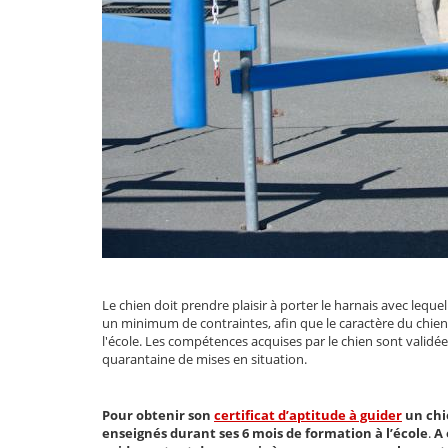
Le chien doit prendre plaisir à porter le harnais avec lequel 
un minimum de contraintes, afin que le caractère du chien 
l'école. Les compétences acquises par le chien sont validé
quarantaine de mises en situation.
Pour obtenir son
certificat d’aptitude à guider
un chie
enseignés durant ses
6 mois de formation à l’école
.
A 