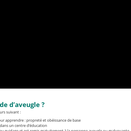
e d’aveugle ?
urs suivant :
our apprendre : propreté et obéissance de base
s dans un centre d’éducation
ude au guidage et est remis gratuitement à la personne aveugle ou malvoyante.