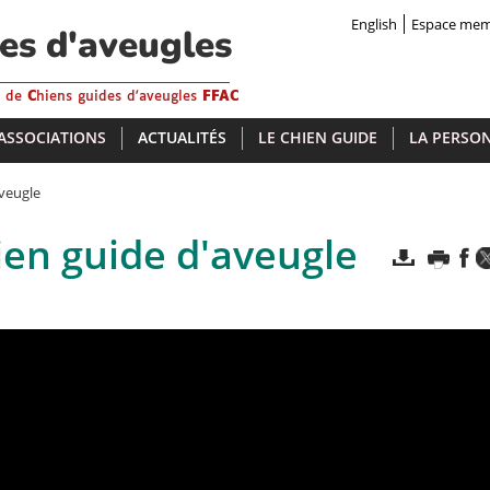
English
Espace me
des d'aveugles
s de
C
hiens guides d'aveugles
FFAC
 ASSOCIATIONS
ACTUALITÉS
LE CHIEN GUIDE
LA PERSON
aveugle
ien guide d'aveugle