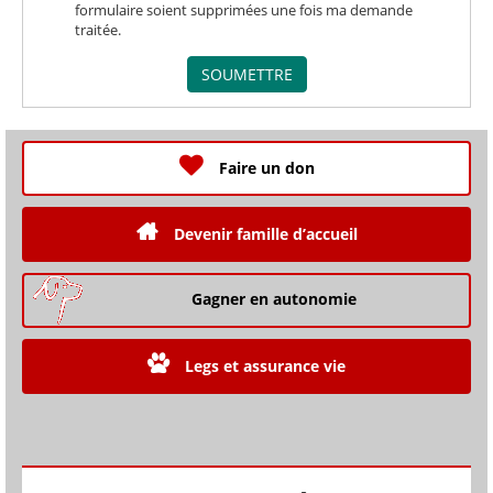
formulaire soient supprimées une fois ma demande
transmettre
traitée.
mes
Suppression
données
à
SOUMETTRE
des
tiers.
Faire un don
Devenir famille d’accueil
Gagner en autonomie
Legs et assurance vie