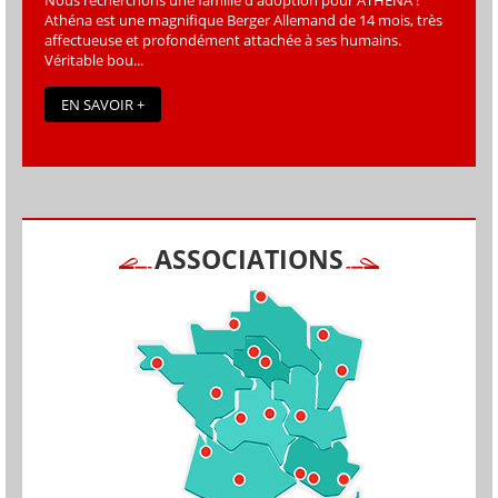
Nous recherchons une famille d'adoption pour ATHÉNA !
Athéna est une magniﬁque Berger Allemand de 14 mois, très
affectueuse et profondément attachée à ses humains.
Véritable bou...
EN SAVOIR +
ASSOCIATIONS