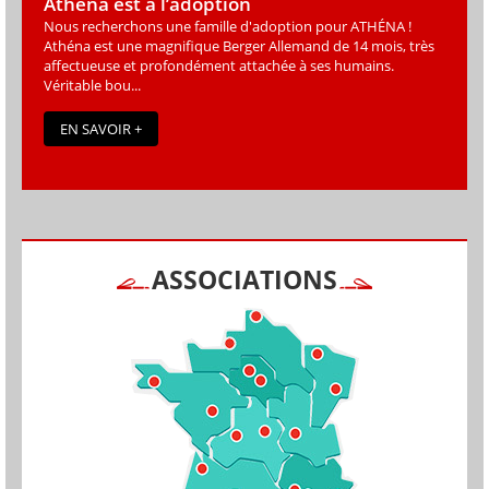
Athéna est à l’adoption
Nous recherchons une famille d'adoption pour ATHÉNA !
Athéna est une magniﬁque Berger Allemand de 14 mois, très
affectueuse et profondément attachée à ses humains.
Véritable bou...
EN SAVOIR +
ASSOCIATIONS