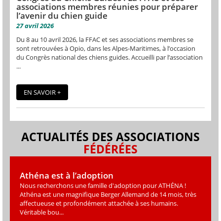
associations membres réunies pour préparer
l’avenir du chien guide
27 avril 2026
Du 8 au 10 avril 2026, la FFAC et ses associations membres se
sont retrouvées à Opio, dans les Alpes-Maritimes, à l’occasion
du Congrès national des chiens guides. Accueilli par l’association
...
EN SAVOIR +
ACTUALITÉS DES ASSOCIATIONS
FÉDÉRÉES
Athéna est à l’adoption
Nous recherchons une famille d'adoption pour ATHÉNA !
Athéna est une magniﬁque Berger Allemand de 14 mois, très
affectueuse et profondément attachée à ses humains.
Véritable bou...