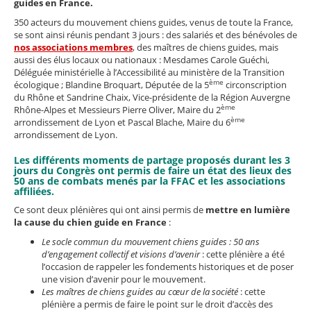
guides en France.
350 acteurs du mouvement chiens guides, venus de toute la France,
se sont ainsi réunis pendant 3 jours : des salariés et des bénévoles de
nos associations membres
, des maîtres de chiens guides, mais
aussi des élus locaux ou nationaux : Mesdames Carole Guéchi,
Déléguée ministérielle à l’Accessibilité au ministère de la Transition
ème
écologique ; Blandine Broquart, Députée de la 5
circonscription
du Rhône et Sandrine Chaix, Vice-présidente de la Région Auvergne
ème
Rhône-Alpes et Messieurs Pierre Oliver, Maire du 2
ème
arrondissement de Lyon et Pascal Blache, Maire du 6
arrondissement de Lyon.
Les différents moments de partage proposés durant les 3
jours du Congrès ont permis de faire un état des lieux des
50 ans de combats menés par la FFAC et les associations
affiliées.
Ce sont deux plénières qui ont ainsi permis de
mettre en lumière
la cause du chien guide en France
:
Le socle commun du mouvement chiens guides
: 50 ans
d’engagement collectif et visions d’avenir
: cette plénière a été
l’occasion de rappeler les fondements historiques et de poser
une vision d’avenir pour le mouvement.
Les maîtres de chiens guides au cœur de la société
: cette
plénière a permis de faire le point sur le droit d’accès des