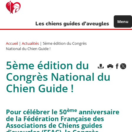
Aller
au
contenu
principal
Menu
Les chiens guides d'aveugles
Accueil
|
Actualités
| 5ème édition du Congrès
National du Chien Guide !
5ème édition du
Congrès National du
Chien Guide !
ème
Pour célébrer le 50
anniversaire
de la Fédération Française des
Associations de Chiens guides