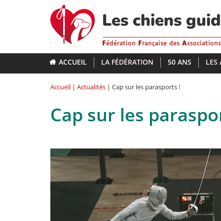
Aller
au
Les chiens gui
contenu
principal
F
édération
F
rançaise des
A
ssociation
ACCUEIL
LA FÉDÉRATION
50 ANS
LES
Accueil
|
Actualités
| Cap sur les parasports !
Cap sur les paraspor