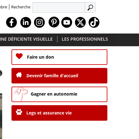
Recherche
mbre
APPLIQUER
Facebook
Linkedin
Instagram
Youtube
X
TikTok
NE DÉFICIENTE VISUELLE
LES PROFESSIONNELS
Faire un don
Devenir famille d’accueil
Gagner en autonomie
Legs et assurance vie