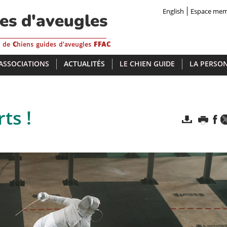
English
Espace me
des d'aveugles
s de
C
hiens guides d'aveugles
FFAC
 ASSOCIATIONS
ACTUALITÉS
LE CHIEN GUIDE
LA PERSON
ts !