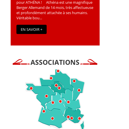
pour ATHÉNA ! Athéna est une magniﬁque
Berger Allemand de 14 mois, très affectueuse
et profondément attachée à ses humains.
Véritable bou...
EN SAVOIR +
ASSOCIATIONS