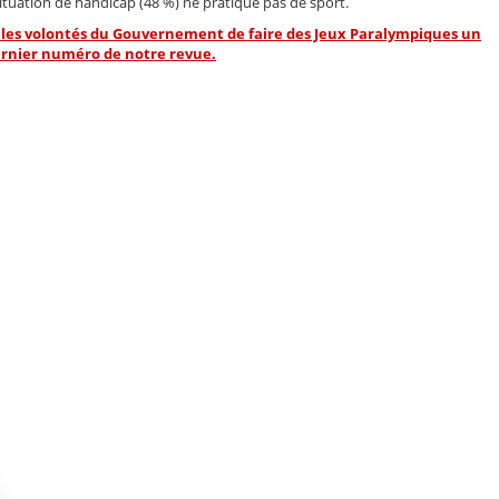
situation de handicap (48 %) ne pratique pas de sport.
n et les volontés du Gouvernement de faire des Jeux Paralympiques un
dernier numéro de notre revue.