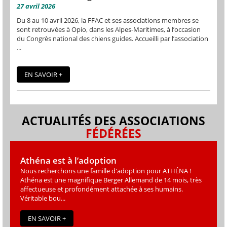
27 avril 2026
Du 8 au 10 avril 2026, la FFAC et ses associations membres se
sont retrouvées à Opio, dans les Alpes-Maritimes, à l’occasion
du Congrès national des chiens guides. Accueilli par l’association
...
EN SAVOIR +
ACTUALITÉS DES ASSOCIATIONS
FÉDÉRÉES
Athéna est à l’adoption
Nous recherchons une famille d'adoption pour ATHÉNA !
Athéna est une magniﬁque Berger Allemand de 14 mois, très
affectueuse et profondément attachée à ses humains.
Véritable bou...
EN SAVOIR +