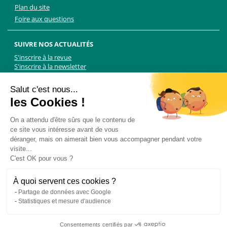
Plan du site
Foire aux questions
SUIVRE NOS ACTUALITÉS
S'inscrire à la revue
S'inscrire à la newsletter
Facebook
Linkedin
Facebook
Youtube
Twitter
TikTok
Salut c'est nous...
les Cookies !
NOUS CONTACTER
On a attendu d'être sûrs que le contenu de
ce site vous intéresse avant de vous
Les Chiens Guides d'aveugles - FFAC
déranger, mais on aimerait bien vous accompagner pendant votre
71 rue de Bagnolet, 75020 Paris
visite...
01 44 64 89 89
C'est OK pour vous ?
Formulaire de contact
Pour les demandes presse, contactez Martin Kolle :
À quoi servent ces cookies ?
martin.kolle@lobbycom.fr
Partage de données avec Google
06 89 70 17 51
Statistiques et mesure d'audience
Consentements certifiés par
© 2015 -
Les Chiens Guides d'Aveugles
- Tous droits réservés