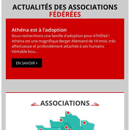
ACTUALITÉS DES ASSOCIATIONS
FÉDÉRÉES
Athéna est à l’adoption
Nous recherchons une famille d'adoption pour ATHÉNA !
Athéna est une magniﬁque Berger Allemand de 14 mois, très
affectueuse et profondément attachée à ses humains.
Véritable bou...
EN SAVOIR +
ASSOCIATIONS