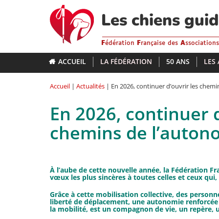
Aller
au
Les chiens gui
contenu
principal
F
édération
F
rançaise des
A
ssociation
ACCUEIL
LA FÉDÉRATION
50 ANS
LES
Accueil
|
Actualités
| En 2026, continuer d’ouvrir les chemi
En 2026, continuer d
chemins de l’auton
À l’aube de cette nouvelle année, la Fédération F
vœux les plus sincères à toutes celles et ceux qui
Grâce à cette mobilisation collective, des person
liberté de déplacement, une autonomie renforcée et
la mobilité, est un compagnon de vie, un repère, 