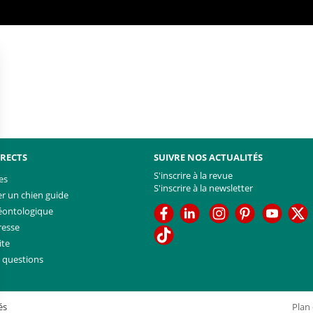
IRECTS
SUIVRE NOS ACTUALITÉS
S'inscrire à la revue
es
S'inscrire à la newsletter
 un chien guide
Facebook
Linkedin
Facebook
Youtub
T
éontologique
resse
TikTok
ite
x questions
és
Plan 