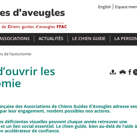
English
Espace me
des d'aveugles
s de
C
hiens guides d'aveugles
FFAC
 ASSOCIATIONS
ACTUALITÉS
LE CHIEN GUIDE
LA PERSON
ns de l’autonomie
’ouvrir les
omie
rançaise des Associations de Chiens Guides d’Aveugles adresse ses
, par leur engagement, rendent possibles nos actions.
nes déficientes visuelles peuvent chaque année retrouver une
 un lien social essentiel. Le chien guide, bien au-delà de l’aide à
un accélérateur de confiance.