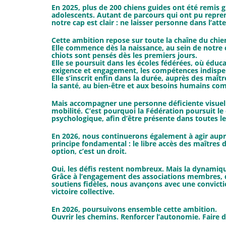
En 2025, plus de 200 chiens guides ont été remi
adolescents. Autant de parcours qui ont pu reprend
notre cap est clair :
ne laisser personne dans l’att
Cette ambition repose sur toute la chaîne du chie
Elle commence dès la naissance, au sein de notre ce
chiots sont pensés dès les premiers jours.
Elle se poursuit dans les écoles fédérées, où éduc
exigence et engagement, les compétences indispens
Elle s’inscrit enfin dans la durée, auprès des maî
la santé, au bien-être et aux besoins humains 
Mais accompagner une personne déficiente visuelle
mobilité. C’est pourquoi la Fédération poursuit l
psychologique, afin d’être présente dans toutes l
En 2026, nous continuerons également à agir auprè
principe fondamental : le libre accès des maîtres d
option, c’est un droit.
Oui, les défis restent nombreux. Mais la dynamiqu
Grâce à l’engagement des associations membres, de
soutiens fidèles, nous avançons avec une convicti
victoire collective.
En 2026, poursuivons ensemble cette ambition.
Ouvrir les chemins. Renforcer l’autonomie. Faire du