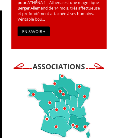
pour ATHÉNA ! Athéna est une magniﬁque
Berger Allemand de 14 mois, très affectueuse
et profondément attachée à ses humains.
Véritable bou...
EN SAVOIR +
ASSOCIATIONS