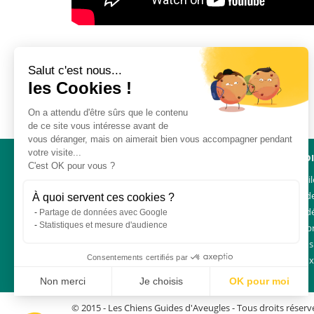
Salut c'est nous...
les Cookies !
On a attendu d'être sûrs que le contenu
de ce site vous intéresse avant de
vous déranger, mais on aimerait bien vous accompagner pendant
votre visite...
NAVIGATION
ACCÈS D
C'est OK pour vous ?
Un mouvement uni
Liens util
Demander
À quoi servent ces cookies ?
Charte d
Partage de données avec Google
Statistiques et mesure d'audience
Espace p
Plan du s
Consentements certifiés par
Foire au
Non merci
Je choisis
OK pour moi
Plateforme de Gestion du Consentement : Personnalisez vos Options
Axeptio consent
© 2015 -
Les Chiens Guides d'Aveugles
- Tous droits réserv