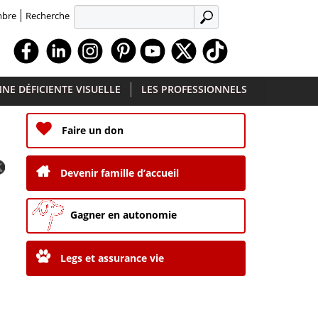
Recherche
mbre
APPLIQUER
Facebook
Linkedin
Instagram
Youtube
X
TikTok
NE DÉFICIENTE VISUELLE
LES PROFESSIONNELS
Faire un don
Devenir famille d’accueil
Gagner en autonomie
Legs et assurance vie