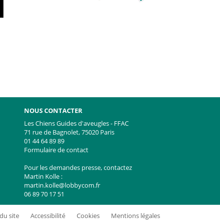
NOUS CONTACTER
Les Chiens Guides d'aveugles - FFAC
71 rue de Bagnolet, 75020 Paris
01 44 64 89 89
e
witter
Formulaire de contact
Pour les demandes presse, contactez
Martin Kolle :
martin.kolle@lobbycom.fr
06 89 70 17 51
du site
Accessibilité
Cookies
Mentions légales