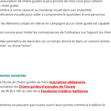
l'association de chiens guides la plus proche de chez vous pour obtenir
n chien guide.
 nombre à notre cause et au handicap visuel dans son ensemble:
 déficience visuelle pour aider à comprendre le quotidien d'une personne
er les éléments urbain en ville et en campagne qu'un chien guide est capable
ion sonore pour tester les connaissances de l’utilisateur sur l’apport du chie
atelier permettra de répondre, en un temps donné et dans un univers animé, 
“info” ou d’une “intox”.
portes ouvertes
 l'Ecole de chiens guides de Paris
inscription obligatoire
sociation les
Chiens guides d'aveugles de l'Ouest
de 9h30 à 18h au sein de la
Fondation Frédéric Gaillanne
membres ne peuvent pas toutes ouvrir leurs portes comme la tradition le