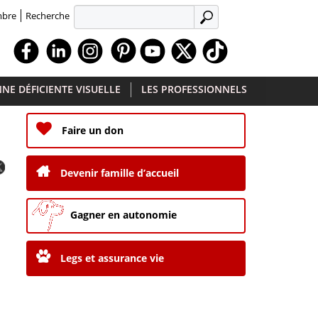
Recherche
mbre
APPLIQUER
Facebook
Linkedin
Instagram
Youtube
X
TikTok
NE DÉFICIENTE VISUELLE
LES PROFESSIONNELS
Faire un don
Devenir famille d’accueil
Gagner en autonomie
Legs et assurance vie