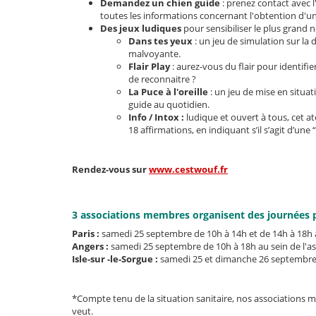
Demandez un chien guide
: prenez contact avec 
toutes les informations concernant l'obtention d'u
Des jeux ludiques
pour
sensibiliser le plus grand
Dans tes yeux
: un jeu de simulation sur la
malvoyante.
Flair Play
: aurez-vous du flair pour identifi
de reconnaitre ?
La Puce à l'oreille
: un jeu de mise en situat
guide au quotidien.
Info / Intox :
ludique et ouvert à tous, cet 
18 affirmations, en indiquant s’il s’agit d’une 
Rendez-vous sur
www.cestwouf.fr
3 associations membres organisent des journées 
Paris :
samedi 25 septembre de 10h à 14h et de 14h à 18h à
Angers :
samedi 25 septembre de 10h à 18h au sein de l'as
Isle-sur -le-Sorgue :
samedi 25 et dimanche 26 septembre 
*Compte tenu de la situation sanitaire, nos associations 
veut.