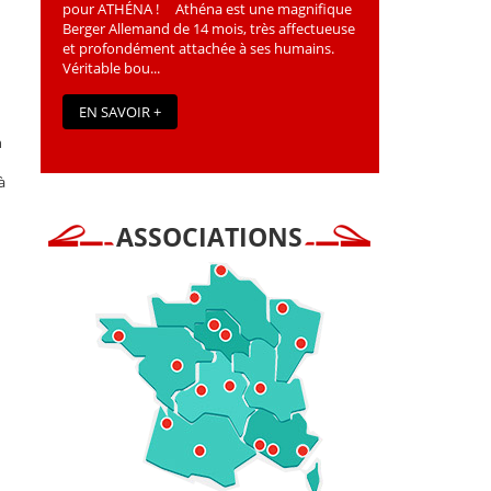
pour ATHÉNA ! Athéna est une magniﬁque
Berger Allemand de 14 mois, très affectueuse
et profondément attachée à ses humains.
Véritable bou...
EN SAVOIR +
n
à
ASSOCIATIONS