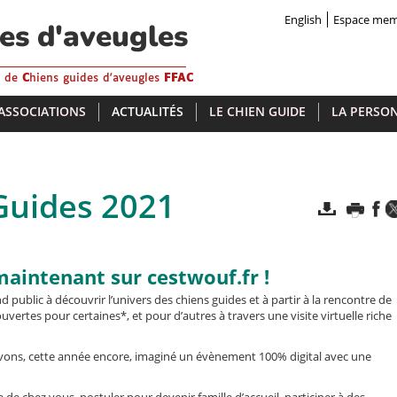
English
Espace me
des d'aveugles
s de
C
hiens guides d'aveugles
FFAC
 ASSOCIATIONS
ACTUALITÉS
LE CHIEN GUIDE
LA PERSON
Guides 2021
 maintenant sur cestwouf.fr !
public à découvrir l’univers des chiens guides et à partir à la rencontre de
ertes pour certaines*, et pour d’autres à travers une visite virtuelle riche
avons, cette année encore, imaginé un évènement 100% digital avec une
e de chez vous, postuler pour devenir famille d’accueil, participer à des