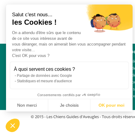
Salut c'est nous...
les Cookies !
On a attendu d'être sûrs que le contenu
de ce site vous intéresse avant de
vous déranger, mais on aimerait bien vous accompagner pendant
votre visite...
NAVIGATION
ACCÈS D
C'est OK pour vous ?
Un mouvement uni
Liens util
Demander
À quoi servent ces cookies ?
Charte d
Partage de données avec Google
Statistiques et mesure d'audience
Espace p
Plan du s
Consentements certifiés par
Foire au
Non merci
Je choisis
OK pour moi
Plateforme de Gestion du Consentement : Personnalisez vos Options
Axeptio consent
© 2015 -
Les Chiens Guides d'Aveugles
- Tous droits réserv
Notre plateforme vous permet d'adapter et de gérer vos paramètres de conf