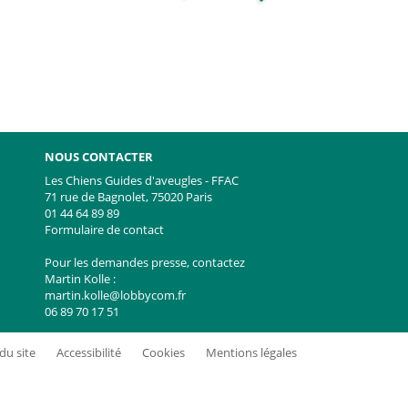
NOUS CONTACTER
Les Chiens Guides d'aveugles - FFAC
71 rue de Bagnolet, 75020 Paris
01 44 64 89 89
e
witter
Formulaire de contact
Pour les demandes presse, contactez
Martin Kolle :
martin.kolle@lobbycom.fr
06 89 70 17 51
du site
Accessibilité
Cookies
Mentions légales
alisez vos préférences pour contrôler la manière dont vos informations sont m