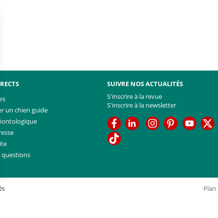
IRECTS
SUIVRE NOS ACTUALITÉS
S'inscrire à la revue
es
S'inscrire à la newsletter
 un chien guide
Facebook
Linkedin
Facebook
Youtub
T
éontologique
resse
TikTok
ite
x questions
és
Plan 
identialité, en garantissant la conformité avec les réglementations. Personn