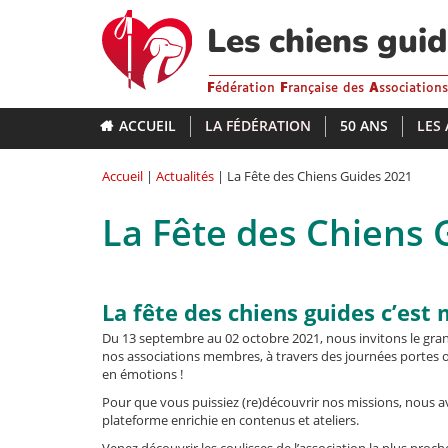
Aller
au
Les chiens gui
contenu
principal
F
édération
F
rançaise des
A
ssociation
ACCUEIL
LA FÉDÉRATION
50 ANS
LES
Accueil
|
Actualités
| La Fête des Chiens Guides 2021
La Fête des Chiens 
La fête des chiens guides c’est
Du 13 septembre au 02 octobre 2021, nous invitons le grand 
nos associations membres, à travers des journées portes ouv
en émotions !
Pour que vous puissiez (re)découvrir nos missions, nous 
plateforme enrichie en contenus et ateliers.
Venez découvrir les coulisses de l’association la plus proch