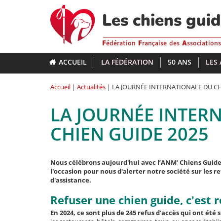
Aller
au
Les chiens gui
contenu
principal
F
édération
F
rançaise des
A
ssociation
ACCUEIL
LA FÉDÉRATION
50 ANS
LES
Accueil
|
Actualités
| LA JOURNÉE INTERNATIONALE DU CH
LA JOURNÉE INTER
CHIEN GUIDE 2025
Nous célébrons aujourd'hui avec l’ANM’ Chiens Guides
l'occasion pour nous d'alerter notre société sur les 
d'assistance.
Refuser une chien guide, c'est r
En 2024, ce sont plus de 245 refus d’accès qui ont été