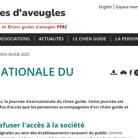
English
Espace me
des d'aveugles
s de
C
hiens guides d'aveugles
FFAC
 ASSOCIATIONS
ACTUALITÉS
LE CHIEN GUIDE
LA PERSON
IEN GUIDE 2025
NATIONALE DU
, la Journée internationale du chien guide. Cette journée est
refus d'accès que les personnes accompagnées d'un chien guide et
efuser l'accès à la société
 signalés au sein des établissements recevant du public
comme