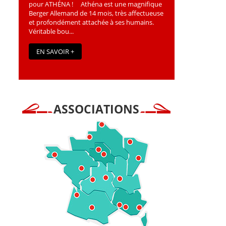
pour ATHÉNA ! Athéna est une magniﬁque
Berger Allemand de 14 mois, très affectueuse
et profondément attachée à ses humains.
Véritable bou...
EN SAVOIR +
ASSOCIATIONS