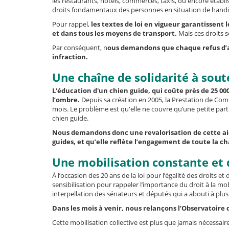
les restaurants, hôtels, commerces, taxis, ou encore étab
droits fondamentaux des personnes en situation de handic
Pour rappel,
les textes de loi en vigueur garantissent l
et dans tous les moyens de transport.
Mais ces droits s
Par conséquent, n
ous demandons que chaque refus d’a
infraction.
Une chaîne de solidarité à sout
L'éducation d'un chien guide, qui coûte près de 25 00
l’ombre.
Depuis sa création en 2005, la Prestation de Com
mois. Le problème est qu'elle ne couvre qu’une petite parti
chien guide.
Nous demandons donc une revalorisation de cette aide
guides, et qu’elle reflète l’engagement de toute la c
Une mobilisation constante et 
À l’occasion des 20 ans de la loi pour l’égalité des droits
sensibilisation pour rappeler l’importance du droit à la mob
interpellation des sénateurs et députés qui a abouti à plus
Dans les mois à venir, nous relançons l’Observatoire d
Cette mobilisation collective est plus que jamais nécessai