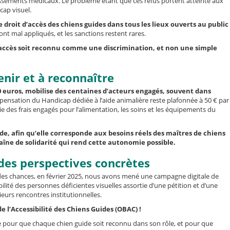
lissements médicaux. Le problème étant que ces refus portent atteinte aux
ap visuel.
e droit d’accès des chiens guides dans tous les lieux ouverts au public
ont mal appliqués, et les sanctions restent rares.
ccès soit reconnu comme une discrimination, et non une simple
enir et à reconnaître
0 euros, mobilise des centaines d’acteurs engagés, souvent dans
pensation du Handicap dédiée à l’aide animalière reste plafonnée à 50 € par
e des frais engagés pour l’alimentation, les soins et les équipements du
, afin qu’elle corresponde aux besoins réels des maîtres de chiens
haîne de solidarité qui rend cette autonomie possible.
des perspectives concrètes
 et des chances, en février 2025, nous avons mené une campagne digitale de
ilité des personnes déficientes visuelles assortie d’une pétition et d’une
ieurs rencontres institutionnelles.
e l’Accessibilité des Chiens Guides (OBAC) !
re pour que chaque chien guide soit reconnu dans son rôle, et pour que