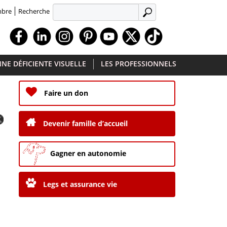
Recherche
mbre
APPLIQUER
Facebook
Linkedin
Instagram
Youtube
X
TikTok
NE DÉFICIENTE VISUELLE
LES PROFESSIONNELS
Faire un don
Devenir famille d’accueil
Gagner en autonomie
Legs et assurance vie