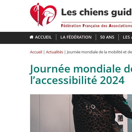
Aller
au
Les chiens gui
contenu
principal
F
édération
F
rançaise des
A
ssociation
ACCUEIL
LA FÉDÉRATION
50 ANS
LES
Accueil
|
Actualités
| Journée mondiale de la mobilité et de 
Journée mondiale de
l’accessibilité 2024