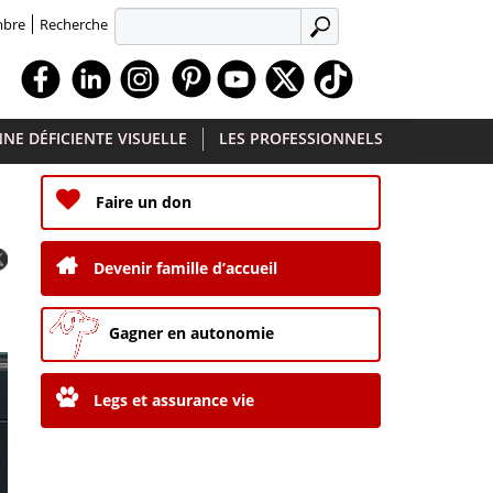
Recherche
mbre
APPLIQUER
Facebook
Linkedin
Instagram
Youtube
X
TikTok
NE DÉFICIENTE VISUELLE
LES PROFESSIONNELS
Faire un don
Devenir famille d’accueil
Gagner en autonomie
Legs et assurance vie