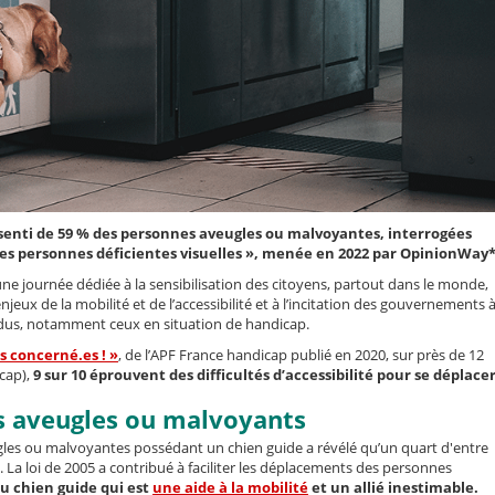
essenti de 59 % des personnes aveugles ou malvoyantes, interrogées
des personnes déficientes visuelles », menée en 2022 par OpinionWay*
 une journée dédiée à la sensibilisation des citoyens, partout dans le monde,
eux de la mobilité et de l’accessibilité et à l’incitation des gouvernements 
idus, notamment ceux en situation de handicap.
s concerné.es ! »
,
de l’APF France handicap publié en 2020, sur près de 12
cap),
9 sur 10 éprouvent des difficultés d’accessibilité pour se déplacer
des aveugles ou malvoyants
les ou malvoyantes possédant un chien guide a révélé qu’un quart d'entre
. La loi de 2005 a contribué à faciliter les déplacements des personnes
du chien guide qui est
une aide à la mobilité
et un allié inestimable.