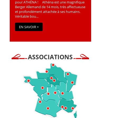
pour ATHÉNA ! Athéna est une magniﬁque
Berger Allemand de 14 mois, très affectueuse
et profondément attachée à ses humains.
Véritable bou...
EN SAVOIR +
ASSOCIATIONS