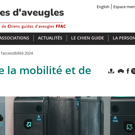
English
Espace me
des d'aveugles
s de
C
hiens guides d'aveugles
FFAC
 ASSOCIATIONS
ACTUALITÉS
LE CHIEN GUIDE
LA PERSON
l’accessibilité 2024
 la mobilité et de