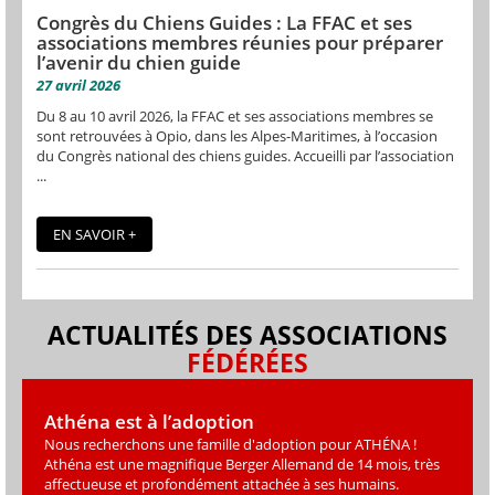
Congrès du Chiens Guides : La FFAC et ses
associations membres réunies pour préparer
l’avenir du chien guide
27 avril 2026
Du 8 au 10 avril 2026, la FFAC et ses associations membres se
sont retrouvées à Opio, dans les Alpes-Maritimes, à l’occasion
du Congrès national des chiens guides. Accueilli par l’association
...
EN SAVOIR +
ACTUALITÉS DES ASSOCIATIONS
FÉDÉRÉES
Athéna est à l’adoption
Nous recherchons une famille d'adoption pour ATHÉNA !
Athéna est une magniﬁque Berger Allemand de 14 mois, très
affectueuse et profondément attachée à ses humains.