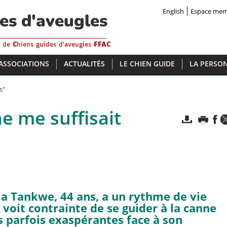
English
Espace me
des d'aveugles
s de
C
hiens guides d'aveugles
FFAC
 ASSOCIATIONS
ACTUALITÉS
LE CHIEN GUIDE
LA PERSON
s"
e me suffisait
ia Tankwe, 44 ans, a un rythme de vie
 voit contrainte de se guider à la canne
s parfois exaspérantes face à son