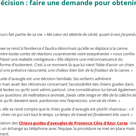
décision : faire une demande pour obteni
ours fait partie de sa vie.
« Ma sœur est atteinte de cécité, quant à moi j’ai perd
we se rend à l’évidence il faudra désormais qu’elle se déplace à la canne
nère toutes sortes de réactions surprenantes voire exaspérantes »
nous confie-
 d’avoir une maladie contagieuse.»
Elle déplore une méconnaissance du
orme d’isolement. C’est à ce moment-là que lui vient l’idée d’avoir un chien
st une présence rassurante, une chaleur bien loin de la froideur de la canne. »
guide d'aveugle est une décision familiale. Ses enfants adhérent
mari avait des réticences concernant l’accessibilité des chiens guides dans
été levées vu qu’ils sont admis partout. Une considération lui tenait égalemen
aux questions de maltraitance animale, j’avais cette image en tête de la calèche d
ais qu’ils devaient avoir, pardonnez-moi l’expression, une vie de chien. »
, elle se rend compte que le chien guide d'aveugle est plutôt chanceux :
« il
e chien roi qui sort tout le temps. Le temps de travail est finalement très court. »
ciation des
Chiens guides d’aveugles de Provence Côte d’Azur Corse
. Un
et un échange au téléphone avec l’équipe, la procédure se met en place mais
ement.