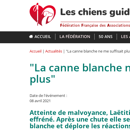
Aller
au
Les chiens gui
contenu
principal
F
édération
F
rançaise des
A
ssociation
ACCUEIL
LA FÉDÉRATION
50 ANS
LES
Accueil
|
Actualités
| "La canne blanche ne me suffisait plu
"La canne blanche n
plus"
Date de l'événement :
08 avril 2021
Atteinte de malvoyance, Laëtit
effréné. Après une chute elle se
blanche et déplore les réaction