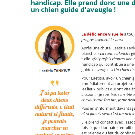
handicap. Elle prend donc une 
un chien guide d'aveugle !
La déficience visuelle
a touj
progressivement la vue.»
Après une chute, Laëtitia Tank
blanche.
« La canne blanche gé
t-elle.
«J’ai parfois l’impression
handicap qui contribue à une f
guide d'aveugle.
« Un chien c’e
Pour Laëtitia, avoir un chien 
immédiatement au projet, son 
les lieux publics qui ont vite 
à cœur :
« je suis très sensible 
chevaux que l’on tire, je me dis
Puis en s’informant davantage
n’est jamais seul, c’est un peu l
Elle prend contact avec l'asso
fois le questionnaire remplit 
est ralentie du fait du confin