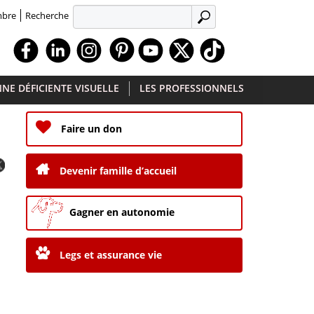
Recherche
mbre
APPLIQUER
Facebook
Linkedin
Instagram
Youtube
X
TikTok
NE DÉFICIENTE VISUELLE
LES PROFESSIONNELS
Faire un don
Devenir famille d’accueil
Gagner en autonomie
Legs et assurance vie