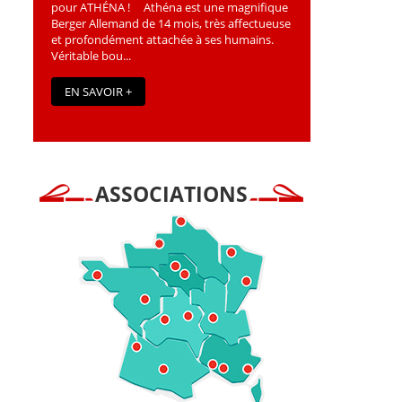
pour ATHÉNA ! Athéna est une magniﬁque
Berger Allemand de 14 mois, très affectueuse
et profondément attachée à ses humains.
Véritable bou...
EN SAVOIR +
ASSOCIATIONS