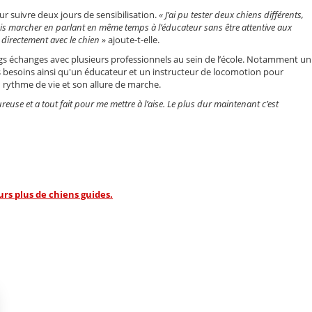
r suivre deux jours de sensibilisation.
« J’ai pu tester deux chiens différents,
uvais marcher en parlant en même temps à l’éducateur sans être attentive aux
r directement avec le chien »
ajoute-t-elle.
s échanges avec plusieurs professionnels au sein de l’école. Notamment un
 besoins ainsi qu'un éducateur et un instructeur de locomotion pour
 rythme de vie et son allure de marche.
ureuse et a tout fait pour me mettre à l’aise. Le plus dur maintenant c’est
rs plus de chiens guides.