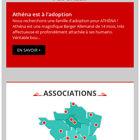
Athéna est à l’adoption
Nous recherchons une famille d'adoption pour ATHÉNA !
Athéna est une magniﬁque Berger Allemand de 14 mois, très
affectueuse et profondément attachée à ses humains.
Véritable bou...
EN SAVOIR +
ASSOCIATIONS