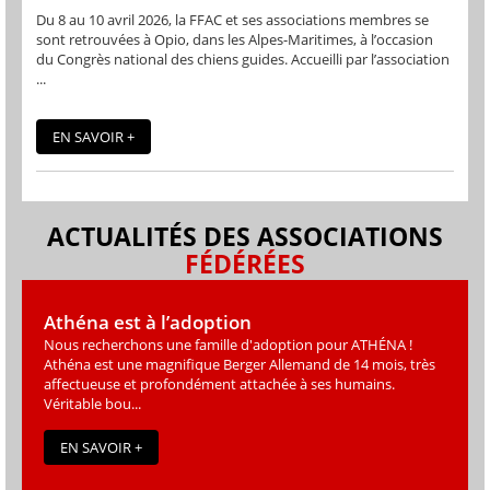
Du 8 au 10 avril 2026, la FFAC et ses associations membres se
sont retrouvées à Opio, dans les Alpes-Maritimes, à l’occasion
du Congrès national des chiens guides. Accueilli par l’association
...
EN SAVOIR +
ACTUALITÉS DES ASSOCIATIONS
FÉDÉRÉES
Athéna est à l’adoption
Nous recherchons une famille d'adoption pour ATHÉNA !
Athéna est une magniﬁque Berger Allemand de 14 mois, très
affectueuse et profondément attachée à ses humains.
Véritable bou...
EN SAVOIR +