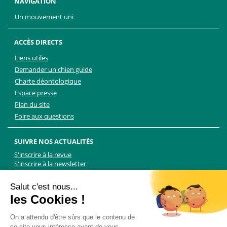
NAVIGATION
Un mouvement uni
ACCÈS DIRECTS
Liens utiles
Demander un chien guide
Charte déontologique
Espace presse
Plan du site
Foire aux questions
SUIVRE NOS ACTUALITÉS
S'inscrire à la revue
S'inscrire à la newsletter
Facebook
Linkedin
Facebook
Youtube
Twitter
TikTok
Salut c'est nous...
les Cookies !
NOUS CONTACTER
On a attendu d'être sûrs que le contenu de
ce site vous intéresse avant de vous