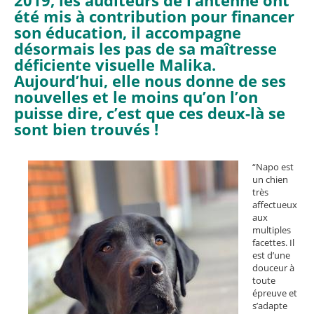
2019, les auditeurs de l’antenne ont
été mis à contribution pour financer
son éducation, il accompagne
désormais les pas de sa maîtresse
déficiente visuelle Malika.
Aujourd’hui, elle nous donne de ses
nouvelles et le moins qu’on l’on
puisse dire, c’est que ces deux-là se
sont bien trouvés !
“Napo est
un chien
très
affectueux
aux
multiples
facettes. Il
est d’une
douceur à
toute
épreuve et
s’adapte