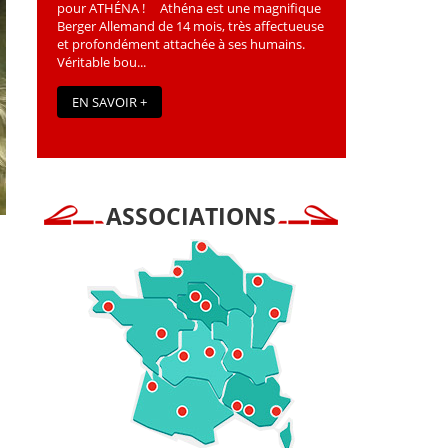
pour ATHÉNA ! Athéna est une magniﬁque
Berger Allemand de 14 mois, très affectueuse
et profondément attachée à ses humains.
Véritable bou...
EN SAVOIR +
ASSOCIATIONS