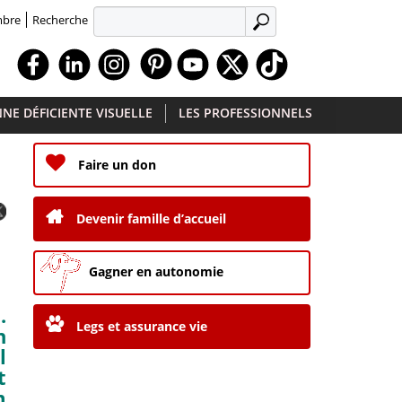
Recherche
mbre
APPLIQUER
Facebook
Linkedin
Instagram
Youtube
X
TikTok
NE DÉFICIENTE VISUELLE
LES PROFESSIONNELS
Faire un don
Devenir famille d’accueil
Gagner en autonomie
.
Legs et assurance vie
n
l
t
m