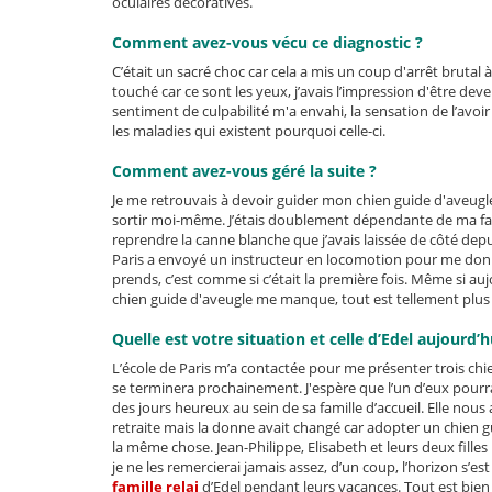
oculaires décoratives.
Comment avez-vous vécu ce diagnostic ?
C’était un sacré choc car cela a mis un coup d'arrêt brutal 
touché car ce sont les yeux, j’avais l’impression d'être de
sentiment de culpabilité m'a envahi, la sensation de l’avo
les maladies qui existent pourquoi celle-ci.
Comment avez-vous géré la suite ?
Je me retrouvais à devoir guider mon chien guide d'aveugle,
sortir moi-même. J’étais doublement dépendante de ma fami
reprendre la canne blanche que j’avais laissée de côté dep
Paris a envoyé un instructeur en locomotion pour me donne
prends, c’est comme si c’était la première fois. Même si auj
chien guide d'aveugle me manque, tout est tellement plus f
Quelle est votre situation et celle d’Edel aujourd’h
L’école de Paris m’a contactée pour me présenter trois ch
se terminera prochainement. J'espère que l’un d’eux pourr
des jours heureux au sein de sa famille d’accueil. Elle nous 
retraite mais la donne avait changé car adopter un chien
la même chose. Jean-Philippe, Elisabeth et leurs deux filles
je ne les remercierai jamais assez, d’un coup, l’horizon s’es
famille relai
d’Edel pendant leurs vacances. Tout est bien 