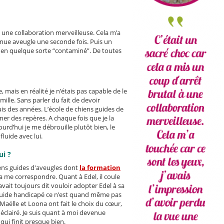
à une collaboration merveilleuse. Cela m’a
venue aveugle une seconde fois. Puis un
ir en quelque sorte “contaminé”. De toutes
 mais en réalité je n’étais pas capable de le
lle. Sans parler du fait de devoir
uis des années. L’école de chiens guides de
r des repères. A chaque fois que je la
ourd’hui je me débrouille plutôt bien, le
luide avec lui.
ui ?
iens guides d'aveugles dont
la formation
a me correspondre. Quant à Edel, il coule
avait toujours dit vouloir adopter Edel à sa
 guide handicapé ce n’est quand même pas
 Maëlle et Loona ont fait le choix du cœur,
t éclairé. Je suis quant à moi devenue
qui finit presque bien.