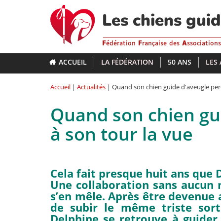
Aller
au
Les chiens gui
contenu
principal
F
édération
F
rançaise des
A
ssociation
ACCUEIL
LA FÉDÉRATION
50 ANS
LES
Accueil
|
Actualités
| Quand son chien guide d'aveugle perd
Quand son chien gu
à son tour la vue
Cela fait presque huit ans que 
Une collaboration sans aucun n
s’en mêle. Après être devenue a
de subir le même triste sort
Delphine se retrouve à guide