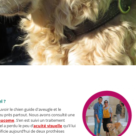
l ?
voir le chien guide d'aveugle et le
eu près partout. Nous avons consulté une
laucome
. S’en est suivi un traitement
del a perdu le peu d’
acuité visuelle
qu’il lui
néficie aujourd’hui de deux prothèses