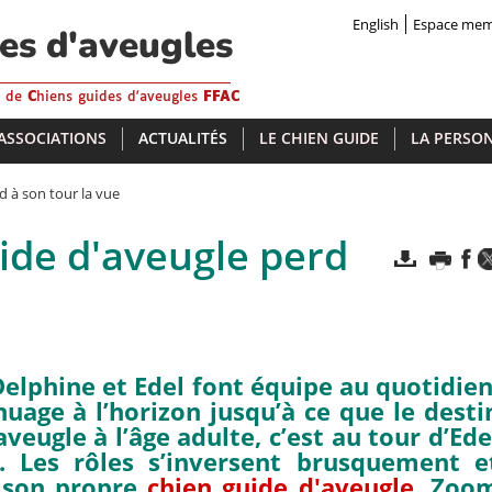
English
Espace me
des d'aveugles
s de
C
hiens guides d'aveugles
FFAC
 ASSOCIATIONS
ACTUALITÉS
LE CHIEN GUIDE
LA PERSON
 à son tour la vue
ide d'aveugle perd
Delphine et Edel font équipe au quotidien
uage à l’horizon jusqu’à ce que le desti
veugle à l’âge adulte, c’est au tour d’Ede
. Les rôles s’inversent brusquement e
r son propre
chien guide d'aveugle
. Zoo