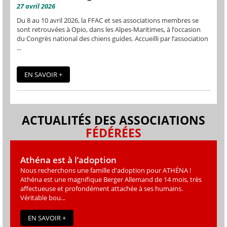
27 avril 2026
Du 8 au 10 avril 2026, la FFAC et ses associations membres se
sont retrouvées à Opio, dans les Alpes-Maritimes, à l’occasion
du Congrès national des chiens guides. Accueilli par l’association
...
EN SAVOIR +
ACTUALITÉS DES ASSOCIATIONS
FÉDÉRÉES
Athéna est à l’adoption
Nous recherchons une famille d'adoption pour ATHÉNA !
Athéna est une magniﬁque Berger Allemand de 14 mois, très
affectueuse et profondément attachée à ses humains.
Véritable bou...
EN SAVOIR +