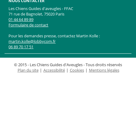
NOUS CONTACTER
Les Chiens Guides d'aveugles - FFAC
71 rue de Bagnolet, 75020 Paris
01 44 64 89 89
Formulaire de contact
Pour les demandes presse, contactez Martin Kolle :
martin.kolle@lobbycom.fr
06 89 70 17 51
© 2015 -
Les Chiens Guides d'Aveugles
- Tous droits réservés
Plan du site
Accessibilité
Cookies
Mentions légales