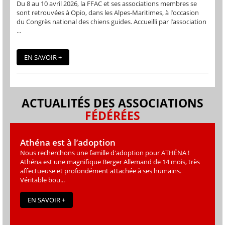
Du 8 au 10 avril 2026, la FFAC et ses associations membres se
sont retrouvées à Opio, dans les Alpes-Maritimes, à l’occasion
du Congrès national des chiens guides. Accueilli par l’association
...
EN SAVOIR +
ACTUALITÉS DES ASSOCIATIONS
FÉDÉRÉES
Athéna est à l’adoption
Nous recherchons une famille d'adoption pour ATHÉNA !
Athéna est une magniﬁque Berger Allemand de 14 mois, très
affectueuse et profondément attachée à ses humains.
Véritable bou...
EN SAVOIR +