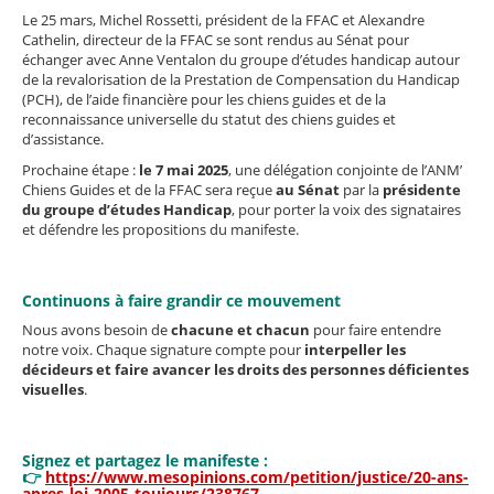
Le 25 mars, Michel Rossetti, président de la FFAC et Alexandre
Cathelin, directeur de la FFAC se sont rendus au Sénat pour
échanger avec Anne Ventalon du groupe d’études handicap autour
de la revalorisation de la Prestation de Compensation du Handicap
(PCH), de l’aide financière pour les chiens guides et de la
reconnaissance universelle du statut des chiens guides et
d’assistance.
Prochaine étape :
le 7 mai 2025
, une délégation conjointe de l’ANM’
Chiens Guides et de la FFAC sera reçue
au Sénat
par la
présidente
du groupe d’études Handicap
, pour porter la voix des signataires
et défendre les propositions du manifeste.
Continuons
à
faire grandir ce mouvement
Nous avons besoin de
chacune et chacun
pour faire entendre
notre voix. Chaque signature compte pour
interpeller les
décideurs et faire avancer les droits des personnes déficientes
visuelles
.
Signez et partagez le manifeste :
👉
https://www.mesopinions.com/petition/justice/20-ans-
apres-loi-2005-toujours/238767