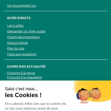
Un mouvement uni
ACCÈS DIRECTS
Liens utiles
Demander un chien guide
Charte déontologique
Espace presse
Plan du site
Foire aux questions
SUIVRE NOS ACTUALITÉS
S'inscrire à la revue
S'inscrire à la newsletter
Facebook
Linkedin
Facebook
Youtube
Twitter
TikTok
Salut c'est nous...
les Cookies !
NOUS CONTACTER
On a attendu d'être sûrs que le contenu de
ce site vous intéresse avant de vous
Les Chiens Guides d'aveugles - FFAC