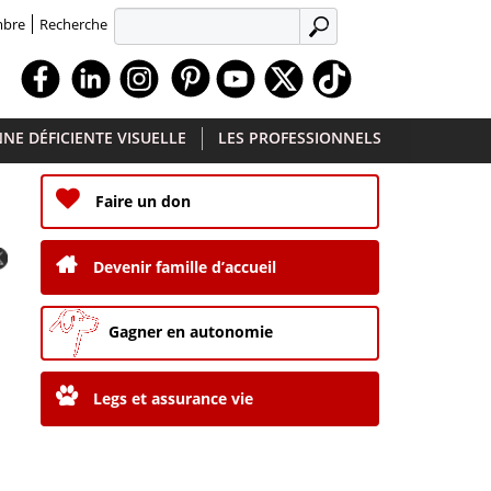
Recherche
mbre
APPLIQUER
Facebook
Linkedin
Instagram
Youtube
X
TikTok
NE DÉFICIENTE VISUELLE
LES PROFESSIONNELS
Faire un don
Devenir famille d’accueil
Gagner en autonomie
Legs et assurance vie