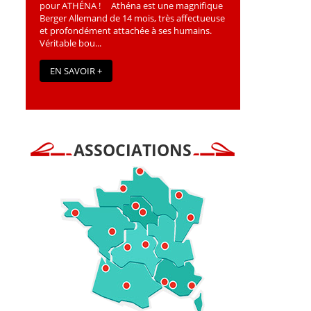
pour ATHÉNA ! Athéna est une magniﬁque
Berger Allemand de 14 mois, très affectueuse
et profondément attachée à ses humains.
Véritable bou...
EN SAVOIR +
ASSOCIATIONS