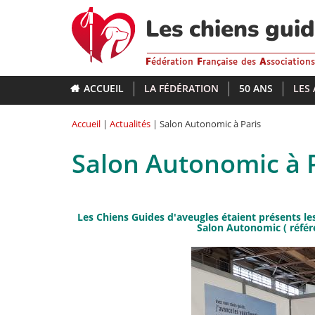
Aller
au
Les chiens gui
contenu
principal
F
édération
F
rançaise des
A
ssociation
ACCUEIL
LA FÉDÉRATION
50 ANS
LES
Accueil
|
Actualités
| Salon Autonomic à Paris
Salon Autonomic à 
Les Chiens Guides d'aveugles étaient présents les
Salon Autonomic ( référ