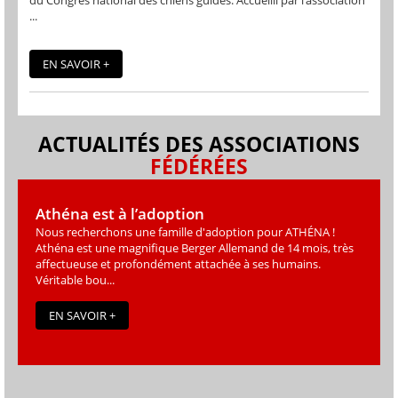
du Congrès national des chiens guides. Accueilli par l’association
...
EN SAVOIR +
ACTUALITÉS DES ASSOCIATIONS
FÉDÉRÉES
Athéna est à l’adoption
Nous recherchons une famille d'adoption pour ATHÉNA !
Athéna est une magniﬁque Berger Allemand de 14 mois, très
affectueuse et profondément attachée à ses humains.
Véritable bou...
EN SAVOIR +