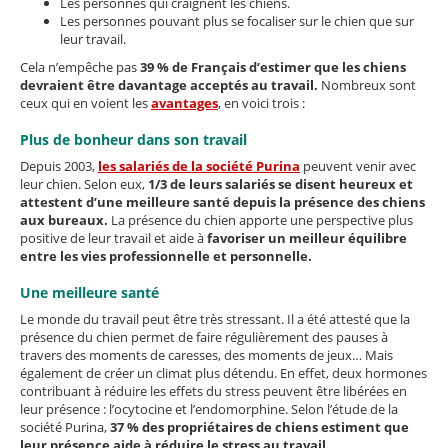
Les personnes qui craignent les chiens.
Les personnes pouvant plus se focaliser sur le chien que sur
leur travail.
Cela n’empêche pas
39 % de Français d’estimer que les chiens
devraient être davantage acceptés au travail.
Nombreux sont
ceux qui en voient les
avantages
, en voici trois :
Plus de bonheur dans son travail
Depuis 2003,
les salariés de la société Purina
peuvent venir avec
leur chien. Selon eux,
1/3 de leurs salariés se disent heureux et
attestent d’une meilleure santé depuis la présence des chiens
aux bureaux.
La présence du chien apporte une perspective plus
positive de leur travail et aide à
favoriser un meilleur équilibre
entre les vies professionnelle et personnelle.
Une meilleure santé
Le monde du travail peut être très stressant. Il a été attesté que la
présence du chien permet de faire régulièrement des pauses à
travers des moments de caresses, des moments de jeux… Mais
également de créer un climat plus détendu. En effet, deux hormones
contribuant à réduire les effets du stress peuvent être libérées en
leur présence : l’ocytocine et l’endomorphine. Selon l’étude de la
société Purina,
37 % des propriétaires de chiens estiment que
leur présence aide à réduire le stress au travail.