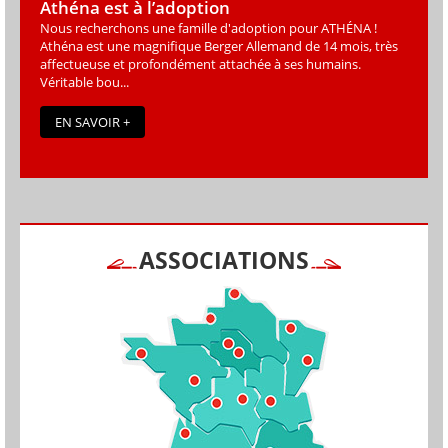
Athéna est à l’adoption
Nous recherchons une famille d'adoption pour ATHÉNA !
Athéna est une magniﬁque Berger Allemand de 14 mois, très
affectueuse et profondément attachée à ses humains.
Véritable bou...
EN SAVOIR +
ASSOCIATIONS