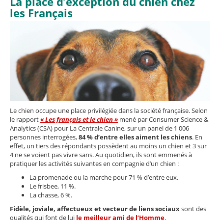
La place d’exception du chien chez
les Français
Le chien occupe une place privilégiée dans la société française. Selon
le rapport
« Les français et le chien »
mené par Consumer Science &
Analytics (CSA) pour La Centrale Canine, sur un panel de 1 006
personnes interrogées,
84 % d’entre elles aiment les chiens
.
En
effet, un tiers des répondants possèdent au moins un chien et 3 sur
4 ne se voient pas vivre sans. Au quotidien, ils sont emmenés à
pratiquer les activités suivantes en compagnie d’un chien :
La promenade ou la marche pour 71 % d’entre eux.
Le frisbee, 11 %.
La chasse, 6 %.
Fidèle, joviale, affectueux et vecteur de liens sociaux
sont des
qualités qui font de lui
le meilleur ami de l’Homme
.