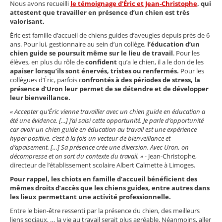
Nous avons recueilli
le
témoignage d'Éric et Jean-Christophe
, qui
attestent que travailler en présence d’un chien est très
valorisant.
Éric est famille d’accueil de chiens guides d’aveugles depuis près de 6
ans. Pour lui, gestionnaire au sein d’un collège,
l’éducation d’un
chien guide se poursuit même sur le lieu de travail
. Pour les
élèves, en plus du rôle de
confident
qu’a le chien, il a le don de les
apaiser lorsqu’ils sont énervés, tristes ou renfermés.
Pour les
collègues d’Éric, parfois c
onfrontés à des périodes de stress, la
présence d’Uron leur permet de se détendre et de développer
leur bienveillance.
« Accepter qu’Éric vienne travailler avec un chien guide en éducation a
été une évidence. […] j’ai saisi cette opportunité. Je parle d’opportunité
car avoir un chien guide en éducation au travail est une expérience
hyper positive, c’est à la fois un vecteur de bienveillance et
d’apaisement. […] Sa présence crée une diversion. Avec Uron, on
décompresse et on sort du contexte du travail. » -
Jean-Christophe,
directeur de l’établissement scolaire Albert Calmette à Limoges.
Pour rappel, les chiots en famille d’accueil bénéficient des
mêmes droits d’accès que les chiens guides, entre autres dans
les lieux permettant une activité professionnelle.
Entre le bien-être ressenti par la présence du chien, des meilleurs
liens sociaux, … la vie au travail serait plus agréable. Néanmoins, aller