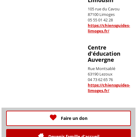
105 rue du Cavou
87100
Limoges
05 55 01 42 28
https://chiensguides-
limoges.fr/
Centre
d'éducation
Auvergne
Rue Montsablé
63190
Lezoux
04 73 62 65 76
https://chiensguides-
limoges.fr/
Faire un don
Devenir famille d’accueil