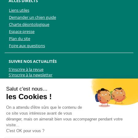
ACCÈS DIRECTS
Liens utiles
Demander un chien guide
Charte déontologique
Espace presse
Plan du site
Foire aux questions
SUIVRE NOS ACTUALITÉS
S'inscrire à la revue
S'inscrire à la newsletter
Facebook
Linkedin
Facebook
Youtube
Twitter
TikTok
Salut c'est nous...
les Cookies !
NOUS CONTACTER
On a attendu d'être sûrs que le contenu de
ce site vous intéresse avant de vous
Les Chiens Guides d'aveugles - FFAC
déranger, mais on aimerait bien vous accompagner pendant votre
71 rue de Bagnolet, 75020 Paris
visite...
01 44 64 89 89
C'est OK pour vous ?
Formulaire de contact