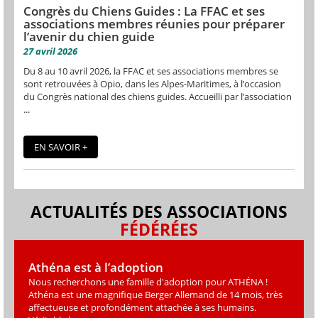
Congrès du Chiens Guides : La FFAC et ses
associations membres réunies pour préparer
l’avenir du chien guide
27 avril 2026
Du 8 au 10 avril 2026, la FFAC et ses associations membres se
sont retrouvées à Opio, dans les Alpes-Maritimes, à l’occasion
du Congrès national des chiens guides. Accueilli par l’association
...
EN SAVOIR +
ACTUALITÉS DES ASSOCIATIONS
FÉDÉRÉES
Athéna est à l’adoption
Nous recherchons une famille d'adoption pour ATHÉNA !
Athéna est une magniﬁque Berger Allemand de 14 mois, très
affectueuse et profondément attachée à ses humains.