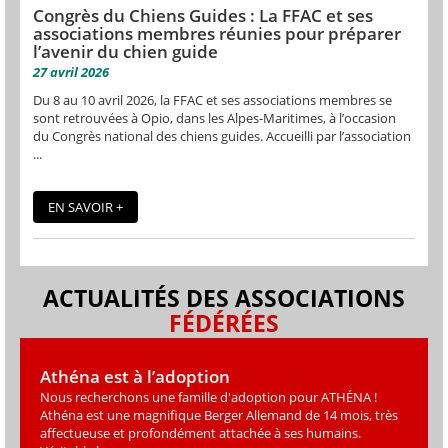
Congrès du Chiens Guides : La FFAC et ses
associations membres réunies pour préparer
l’avenir du chien guide
27 avril 2026
Du 8 au 10 avril 2026, la FFAC et ses associations membres se
sont retrouvées à Opio, dans les Alpes-Maritimes, à l’occasion
du Congrès national des chiens guides. Accueilli par l’association
...
EN SAVOIR +
ACTUALITÉS DES ASSOCIATIONS
FÉDÉRÉES
Athéna est à l’adoption
Nous recherchons une famille d'adoption pour ATHÉNA !
Athéna est une magniﬁque Berger Allemand de 14 mois, très
affectueuse et profondément attachée à ses humains.