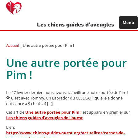
Aller
au
contenu
principal
Menu
Les chiens guides d'aveugles
Accueil
| Une autre portée pour Pim !
Une autre portée pour
Pim !
Le 27 février dernier, nous avons accueilli une autre portée de Pim !
💖 C'est avec Tommy, un Labrador du CESECAH, qu'elle a donné
naissance à 9 chiots, 4 […]
Cet article
Une autre portée pour Pim !
est apparu en premier sur
Les chiens guides d'aveugles de l'ouest
.
Lien:
https://www.chiens-guides-ouest.org/actualites/carnet-de-