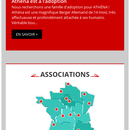
Athéna est à l’adoption
Nous recherchons une famille d'adoption pour ATHÉNA !
Athéna est une magniﬁque Berger Allemand de 14 mois, très
affectueuse et profondément attachée à ses humains.
Véritable bou...
EN SAVOIR +
ASSOCIATIONS