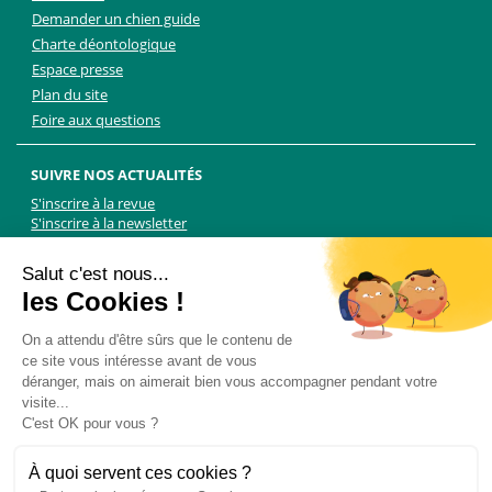
Demander un chien guide
Charte déontologique
Espace presse
Plan du site
Foire aux questions
SUIVRE NOS ACTUALITÉS
S'inscrire à la revue
S'inscrire à la newsletter
Facebook
Linkedin
Facebook
Youtube
Twitter
TikTok
Salut c'est nous...
les Cookies !
NOUS CONTACTER
On a attendu d'être sûrs que le contenu de
ce site vous intéresse avant de vous
Les Chiens Guides d'aveugles - FFAC
déranger, mais on aimerait bien vous accompagner pendant votre
71 rue de Bagnolet, 75020 Paris
visite...
01 44 64 89 89
C'est OK pour vous ?
Formulaire de contact
Pour les demandes presse, contactez Martin Kolle :
À quoi servent ces cookies ?
martin.kolle@lobbycom.fr