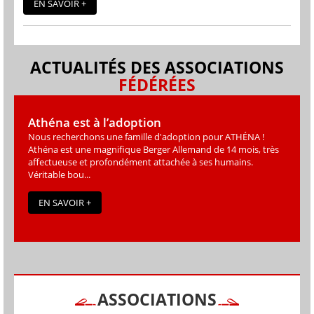
EN SAVOIR +
ACTUALITÉS DES ASSOCIATIONS
FÉDÉRÉES
Athéna est à l’adoption
Nous recherchons une famille d'adoption pour ATHÉNA !
Athéna est une magniﬁque Berger Allemand de 14 mois, très
affectueuse et profondément attachée à ses humains.
Véritable bou...
EN SAVOIR +
ASSOCIATIONS