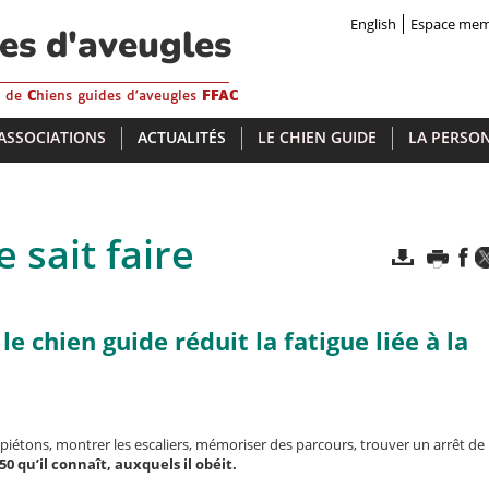
English
Espace me
des d'aveugles
s de
C
hiens guides d'aveugles
FFAC
 ASSOCIATIONS
ACTUALITÉS
LE CHIEN GUIDE
LA PERSON
 sait faire
e chien guide réduit la fatigue liée à la
 piétons, montrer les escaliers, mémoriser des parcours, trouver un arrêt de
50 qu’il connaît, auxquels il obéit.