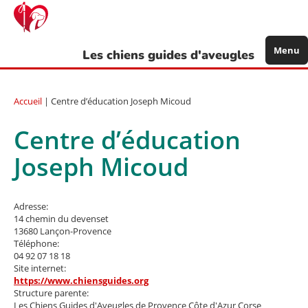
Aller
au
contenu
principal
Menu
Les chiens guides d'aveugles
Accueil
| Centre d’éducation Joseph Micoud
Centre d’éducation
Joseph Micoud
Adresse:
14 chemin du devenset
13680
Lançon-Provence
Téléphone:
04 92 07 18 18
Site internet:
https://www.chiensguides.org
Structure parente:
Les Chiens Guides d'Aveugles de Provence Côte d'Azur Corse