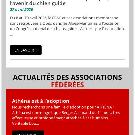
l’avenir du chien guide
27 avril 2026
Du 8 au 10 avril 2026, la FFAC et ses associations membres se
sont retrouvées à Opio, dans les Alpes-Maritimes, à l’occasion
du Congrès national des chiens guides. Accueilli par l’association
...
EN SAVOIR +
ACTUALITÉS DES ASSOCIATIONS
FÉDÉRÉES
Athéna est à l’adoption
Nous recherchons une famille d'adoption pour ATHÉNA !
Athéna est une magniﬁque Berger Allemand de 14 mois, très
affectueuse et profondément attachée à ses humains.
Véritable bou...