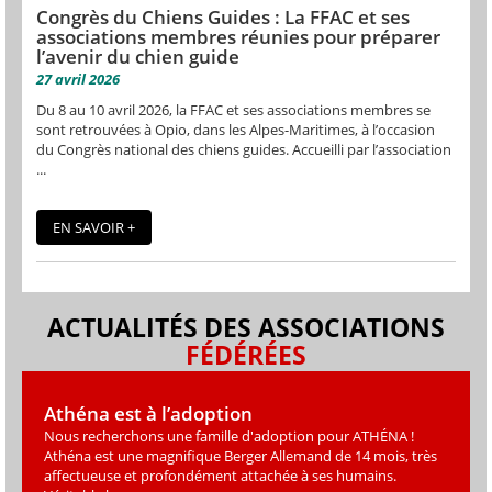
Congrès du Chiens Guides : La FFAC et ses
associations membres réunies pour préparer
l’avenir du chien guide
27 avril 2026
Du 8 au 10 avril 2026, la FFAC et ses associations membres se
sont retrouvées à Opio, dans les Alpes-Maritimes, à l’occasion
du Congrès national des chiens guides. Accueilli par l’association
...
EN SAVOIR +
ACTUALITÉS DES ASSOCIATIONS
FÉDÉRÉES
Athéna est à l’adoption
Nous recherchons une famille d'adoption pour ATHÉNA !
Athéna est une magniﬁque Berger Allemand de 14 mois, très
affectueuse et profondément attachée à ses humains.