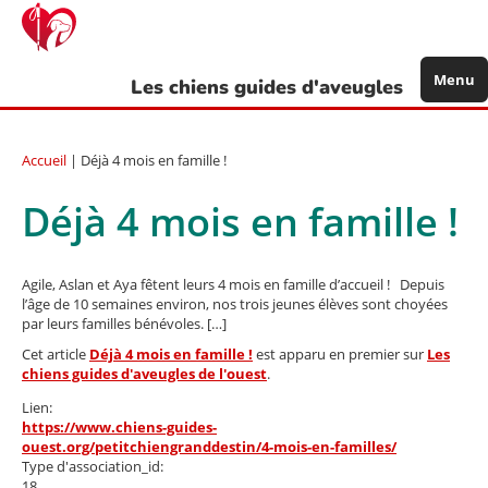
Aller
au
contenu
principal
Menu
Les chiens guides d'aveugles
Accueil
| Déjà 4 mois en famille !
Déjà 4 mois en famille !
Agile, Aslan et Aya fêtent leurs 4 mois en famille d’accueil ! Depuis
l’âge de 10 semaines environ, nos trois jeunes élèves sont choyées
par leurs familles bénévoles. […]
Cet article
Déjà 4 mois en famille !
est apparu en premier sur
Les
chiens guides d'aveugles de l'ouest
.
Lien:
https://www.chiens-guides-
ouest.org/petitchiengranddestin/4-mois-en-familles/
Type d'association_id:
18