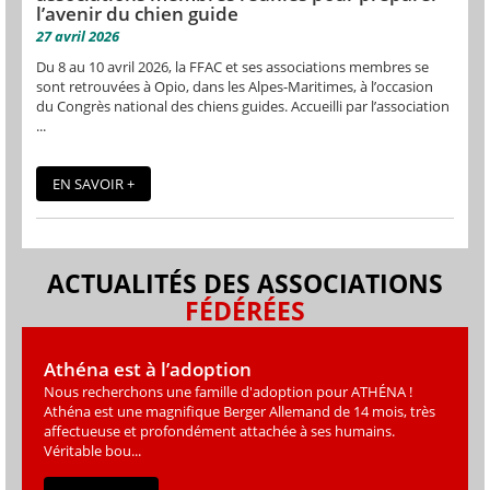
l’avenir du chien guide
27 avril 2026
Du 8 au 10 avril 2026, la FFAC et ses associations membres se
sont retrouvées à Opio, dans les Alpes-Maritimes, à l’occasion
du Congrès national des chiens guides. Accueilli par l’association
...
EN SAVOIR +
ACTUALITÉS DES ASSOCIATIONS
FÉDÉRÉES
Athéna est à l’adoption
Nous recherchons une famille d'adoption pour ATHÉNA !
Athéna est une magniﬁque Berger Allemand de 14 mois, très
affectueuse et profondément attachée à ses humains.
Véritable bou...