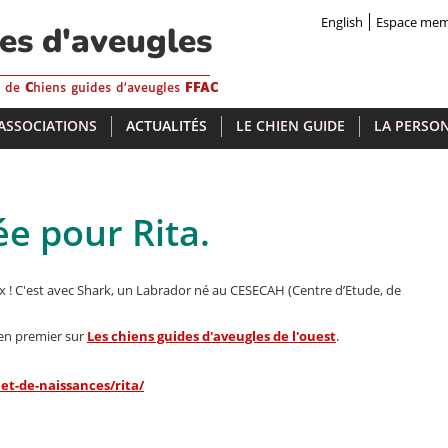
English
Espace me
des d'aveugles
s de
C
hiens guides d'aveugles
FFAC
 ASSOCIATIONS
ACTUALITÉS
LE CHIEN GUIDE
LA PERSON
e pour Rita.
x ! C'est avec Shark, un Labrador né au CESECAH (Centre d’Etude, de
en premier sur
Les chiens guides d'aveugles de l'ouest
.
et-de-naissances/rita/