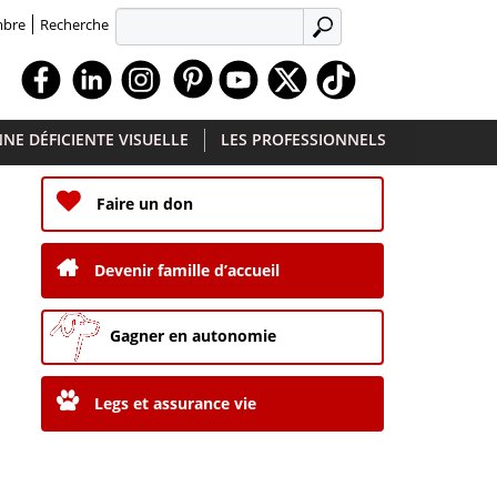
Recherche
mbre
APPLIQUER
Facebook
Linkedin
Instagram
Youtube
X
TikTok
NE DÉFICIENTE VISUELLE
LES PROFESSIONNELS
Faire un don
Devenir famille d’accueil
Gagner en autonomie
Legs et assurance vie