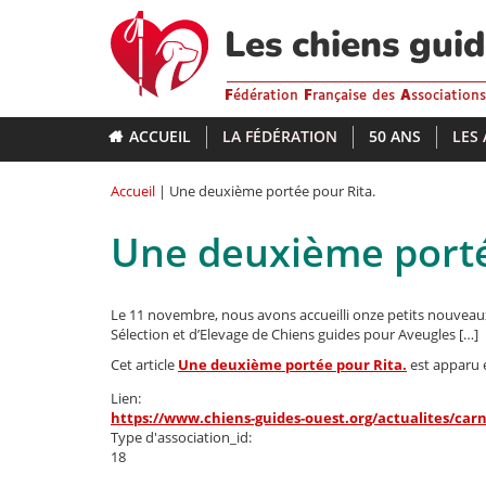
Aller
au
Les chiens gui
contenu
principal
F
édération
F
rançaise des
A
ssociation
ACCUEIL
LA FÉDÉRATION
50 ANS
LES
Accueil
| Une deuxième portée pour Rita.
Une deuxième porté
Le 11 novembre, nous avons accueilli onze petits nouveau
Sélection et d’Elevage de Chiens guides pour Aveugles […]
Cet article
Une deuxième portée pour Rita.
est apparu 
Lien:
https://www.chiens-guides-ouest.org/actualites/carn
Type d'association_id:
18