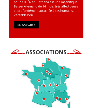
pour ATHÉNA ! Athéna est une magniﬁque
Berger Allemand de 14 mois, très affectueuse
et profondément attachée à ses humains.
Véritable bou...
EN SAVOIR +
ASSOCIATIONS