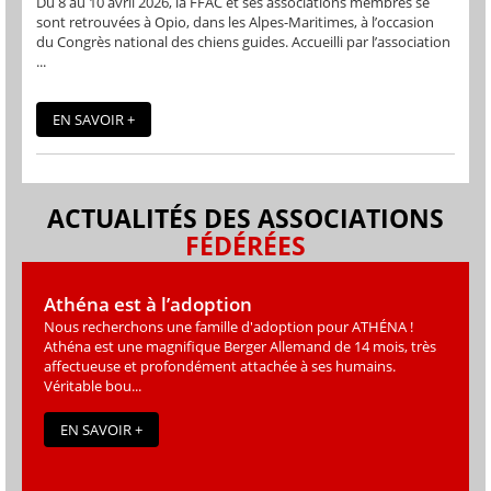
Du 8 au 10 avril 2026, la FFAC et ses associations membres se
sont retrouvées à Opio, dans les Alpes-Maritimes, à l’occasion
du Congrès national des chiens guides. Accueilli par l’association
...
EN SAVOIR +
ACTUALITÉS DES ASSOCIATIONS
FÉDÉRÉES
Athéna est à l’adoption
Nous recherchons une famille d'adoption pour ATHÉNA !
Athéna est une magniﬁque Berger Allemand de 14 mois, très
affectueuse et profondément attachée à ses humains.
Véritable bou...
EN SAVOIR +