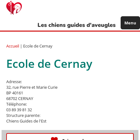
Aller
au
contenu
principal
Menu
Les chiens guides d'aveugles
Accueil
| Ecole de Cernay
Ecole de Cernay
Adresse:
32, rue Pierre et Marie Curie
BP 40161
68702
CERNAY
Téléphone:
03 89 39 81 32
Structure parente:
Chiens Guides de l'Est