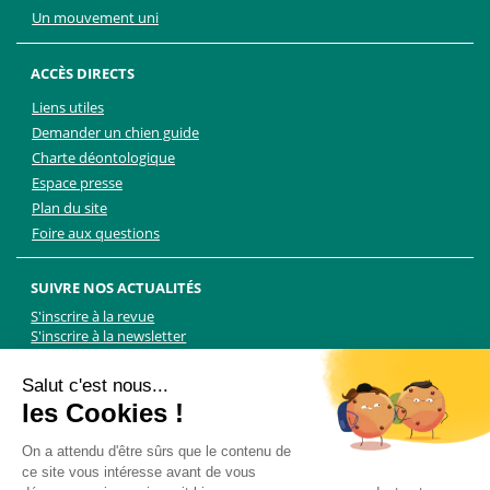
Un mouvement uni
ACCÈS DIRECTS
Liens utiles
Demander un chien guide
Charte déontologique
Espace presse
Plan du site
Foire aux questions
SUIVRE NOS ACTUALITÉS
S'inscrire à la revue
S'inscrire à la newsletter
Facebook
Linkedin
Facebook
Youtube
Twitter
TikTok
Salut c'est nous...
les Cookies !
NOUS CONTACTER
On a attendu d'être sûrs que le contenu de
ce site vous intéresse avant de vous
Les Chiens Guides d'aveugles - FFAC