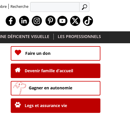
Recherche
mbre
APPLIQUER
Facebook
Linkedin
Instagram
Youtube
X
TikTok
NE DÉFICIENTE VISUELLE
LES PROFESSIONNELS
Faire un don
Devenir famille d’accueil
Gagner en autonomie
Legs et assurance vie