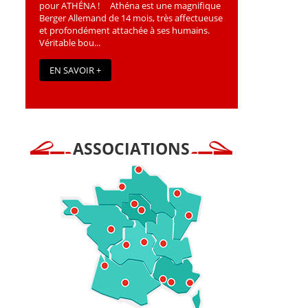
pour ATHÉNA ! Athéna est une magniﬁque
Berger Allemand de 14 mois, très affectueuse
et profondément attachée à ses humains.
Véritable bou...
EN SAVOIR +
ASSOCIATIONS