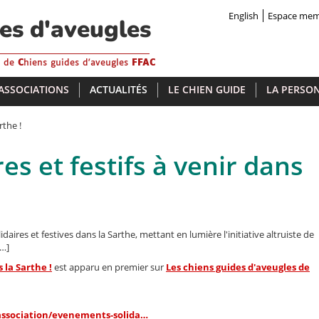
English
Espace me
des d'aveugles
s de
C
hiens guides d'aveugles
FFAC
 ASSOCIATIONS
ACTUALITÉS
LE CHIEN GUIDE
LA PERSON
rthe !
s et festifs à venir dans
res et festives dans la Sarthe, mettant en lumière l'initiative altruiste de
[…]
 la Sarthe !
est apparu en premier sur
Les chiens guides d'aveugles de
-association/evenements-solida…