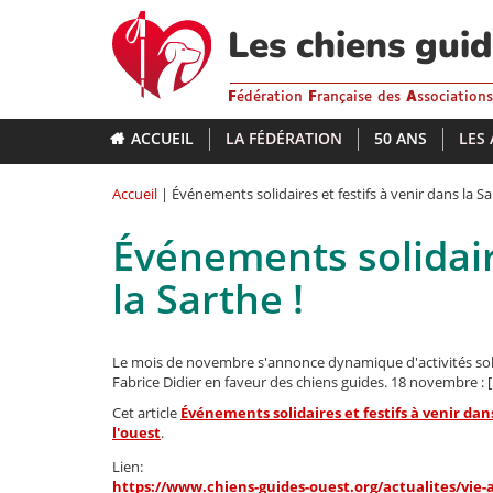
Aller
au
Les chiens gui
contenu
principal
F
édération
F
rançaise des
A
ssociation
ACCUEIL
LA FÉDÉRATION
50 ANS
LES
Accueil
| Événements solidaires et festifs à venir dans la Sa
Événements solidaire
la Sarthe !
Le mois de novembre s'annonce dynamique d'activités solidai
Fabrice Didier en faveur des chiens guides. 18 novembre : 
Cet article
Événements solidaires et festifs à venir dans
l'ouest
.
Lien:
https://www.chiens-guides-ouest.org/actualites/vie