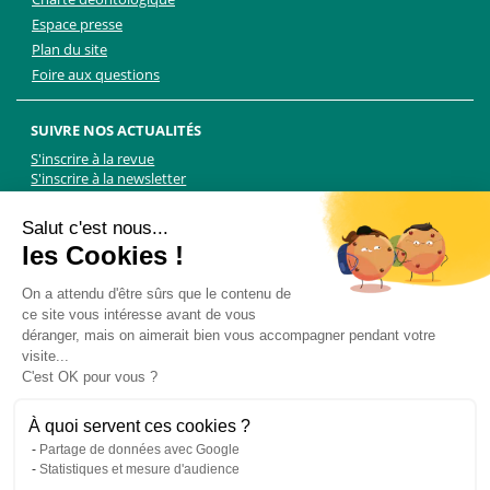
Espace presse
Plan du site
Foire aux questions
SUIVRE NOS ACTUALITÉS
S'inscrire à la revue
S'inscrire à la newsletter
Facebook
Linkedin
Facebook
Youtube
Twitter
TikTok
Salut c'est nous...
les Cookies !
NOUS CONTACTER
On a attendu d'être sûrs que le contenu de
ce site vous intéresse avant de vous
Les Chiens Guides d'aveugles - FFAC
déranger, mais on aimerait bien vous accompagner pendant votre
71 rue de Bagnolet, 75020 Paris
visite...
01 44 64 89 89
C'est OK pour vous ?
Formulaire de contact
Pour les demandes presse, contactez Martin Kolle :
À quoi servent ces cookies ?
martin.kolle@lobbycom.fr
Partage de données avec Google
06 89 70 17 51
Statistiques et mesure d'audience