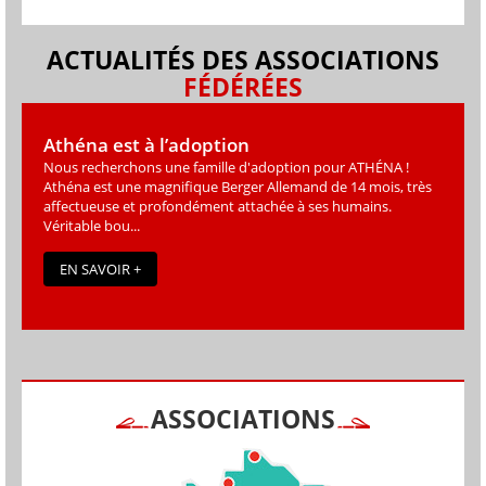
ACTUALITÉS DES ASSOCIATIONS
FÉDÉRÉES
Athéna est à l’adoption
Nous recherchons une famille d'adoption pour ATHÉNA !
Athéna est une magniﬁque Berger Allemand de 14 mois, très
affectueuse et profondément attachée à ses humains.
Véritable bou...
EN SAVOIR +
ASSOCIATIONS