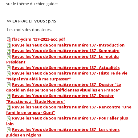
sur le thème du chien guide;
>> LA FFAC ET VOUS : p.15
Les mots des donateurs.
ffac-ydsm_137-2023-acc.pdf
Revue les Yeux de Son maître numéro 137 - Introduction
Revue les Yeux de Son maître numéro 137 - Sommaire
Revue les Yeux de Son maître numéro 137 - Le mot du
Président
Revue les Yeux de Son maître numéro 137 - Actualités
Revue les Yeux de Son maître numéro 137 - Histoire de vie
"Népal m'a aidé à me surpasser"
Revue les Yeux de Son maître numéro 137 - Dossier "Le
quotidien des personnes déficientes visuelles en France"
Revue les Yeux de Son maître numéro 137 - Dossier
"Réactions à l'Étude Homère"
Revue les Yeux de Son maître numéro 137 - Rencontre "Une
famille en or pour Ouni"
Revue les Yeux de Son maître numéro 137 - Pour aller plus
loin
Revue les Yeux de Son maître numéro 137 - Les chiens
guides en régions