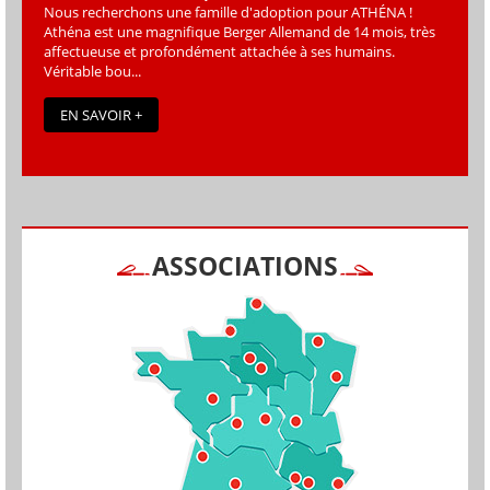
Nous recherchons une famille d'adoption pour ATHÉNA !
Athéna est une magniﬁque Berger Allemand de 14 mois, très
affectueuse et profondément attachée à ses humains.
Véritable bou...
EN SAVOIR +
ASSOCIATIONS