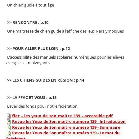
Un chien guide à tout âge
>> RENCONTRE : p.10
Une maîtresse de chien guide à l’affiche des Jeux Paralympiques
>> POUR ALLER PLUS LOIN : p.12
L’accessibilité des manuels scolaires numériques pour les élèves
aveugles et malvoyants
>> LES CHIENS GUIDES EN RÉGION : p.14
>> LA FFAC ET VOUS : p.15
Lever des fonds pour notre fédération
ffac_-_les_yeux_de_son_maitre_139_-_accessible.pdf
Revue les Yeux de Son maître numéro 139 - Introduction
Revue les Yeux de Son maître numéro 139 - Sommaire
Revue les Yeux de Son maître numéro 139 - Le mot du
Président