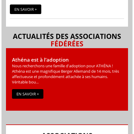
EN SAVOIR +
ACTUALITÉS DES ASSOCIATIONS
FÉDÉRÉES
Athéna est à l’adoption
Nous recherchons une famille d'adoption pour ATHÉNA !
Athéna est une magniﬁque Berger Allemand de 14 mois, très
affectueuse et profondément attachée à ses humains.
Véritable bou...
EN SAVOIR +