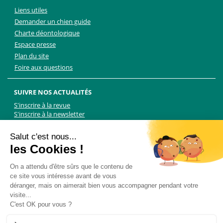
Liens utiles
Demander un chien guide
Charte déontologique
Espace presse
Plan du site
Foire aux questions
SUIVRE NOS ACTUALITÉS
S'inscrire à la revue
S'inscrire à la newsletter
Facebook
Linkedin
Facebook
Youtube
Twitter
TikTok
Salut c'est nous...
les Cookies !
NOUS CONTACTER
On a attendu d'être sûrs que le contenu de
ce site vous intéresse avant de vous
Les Chiens Guides d'aveugles - FFAC
déranger, mais on aimerait bien vous accompagner pendant votre
71 rue de Bagnolet, 75020 Paris
visite...
01 44 64 89 89
C'est OK pour vous ?
Formulaire de contact