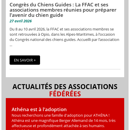
Congrès du Chiens Guides : La FFAC et ses
associations membres réunies pour préparer
l’avenir du chien guide
27 avril 2026
Du 8 au 10 avril 2026, la FFAC et ses associations membres se
sont retrouvées à Opio, dans les Alpes-Maritimes, à l’occasion
du Congrès national des chiens guides. Accueilli par l’association
...
EN SAVOIR +
ACTUALITÉS DES ASSOCIATIONS
FÉDÉRÉES
Athéna est à l’adoption
Nous recherchons une famille d'adoption pour ATHÉNA !
Athéna est une magniﬁque Berger Allemand de 14 mois, très
affectueuse et profondément attachée à ses humains.