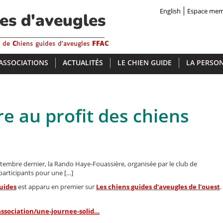
English
Espace me
des d'aveugles
s de
C
hiens guides d'aveugles
FFAC
 ASSOCIATIONS
ACTUALITÉS
LE CHIEN GUIDE
LA PERSON
e au profit des chiens
ptembre dernier, la Rando Haye-Fouassière, organisée par le club de
articipants pour une […]
guides
est apparu en premier sur
Les chiens guides d'aveugles de l'ouest
.
association/une-journee-solid…