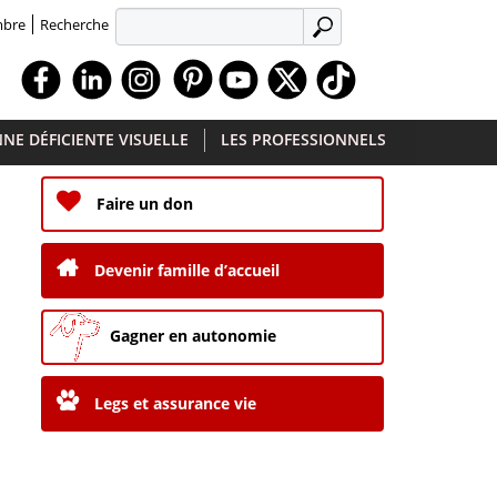
Recherche
mbre
APPLIQUER
Facebook
Linkedin
Instagram
Youtube
X
TikTok
NE DÉFICIENTE VISUELLE
LES PROFESSIONNELS
Faire un don
Devenir famille d’accueil
Gagner en autonomie
Legs et assurance vie