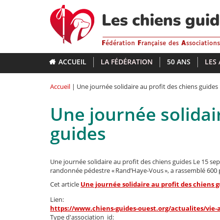
Aller
au
Les chiens gui
contenu
principal
F
édération
F
rançaise des
A
ssociation
ACCUEIL
LA FÉDÉRATION
50 ANS
LES
Accueil
| Une journée solidaire au profit des chiens guides
Une journée solidair
guides
Une journée solidaire au profit des chiens guides Le 15 se
randonnée pédestre « Rand’Haye-Vous », a rassemblé 600 p
Cet article
Une journée solidaire au profit des chiens 
Lien:
https://www.chiens-guides-ouest.org/actualites/vie-
Type d'association_id: