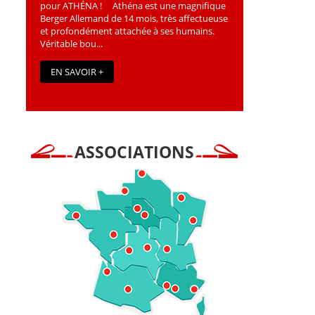
pour ATHÉNA ! Athéna est une magniﬁque
Berger Allemand de 14 mois, très affectueuse
et profondément attachée à ses humains.
Véritable bou...
EN SAVOIR +
ASSOCIATIONS