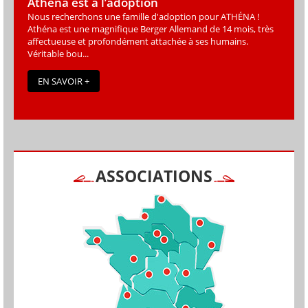
Athéna est à l’adoption
Nous recherchons une famille d'adoption pour ATHÉNA !
Athéna est une magniﬁque Berger Allemand de 14 mois, très
affectueuse et profondément attachée à ses humains.
Véritable bou...
EN SAVOIR +
ASSOCIATIONS