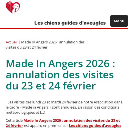
Aller
au
contenu
principal
Menu
Les chiens guides d'aveugles
Accueil
| Made In Angers 2026 : annulation des
visites du 23 et 24 février
Made In Angers 2026 :
annulation des visites
du 23 et 24 février
Les visites des lundi 23 et mardi 24 février de notre Association dans
le cadre « Made in Angers » sont annulées. En raison des conditions
météorologiques et […]
Cet article
Made In Angers 2026 : annulation des visites du 23 et
24 février
est apparu en premier sur
Les chiens guides d'aveugles