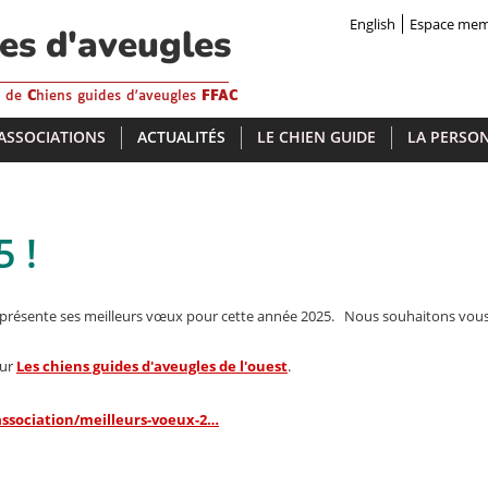
English
Espace me
des d'aveugles
s de
C
hiens guides d'aveugles
FFAC
 ASSOCIATIONS
ACTUALITÉS
LE CHIEN GUIDE
LA PERSON
 !
us présente ses meilleurs vœux pour cette année 2025. Nous souhaitons vou
sur
Les chiens guides d'aveugles de l'ouest
.
association/meilleurs-voeux-2…