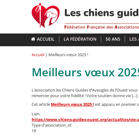
Aller
au
Les chiens gui
contenu
principal
F
édération
F
rançaise des
A
ssociation
ACCUEIL
LA FÉDÉRATION
50 ANS
LES
Accueil
| Meilleurs vœux 2025 !
Meilleurs vœux 2025
L’association les Chiens Guides d’Aveugles de l’Ouest vo
remercier pour votre fidélité ! Votre soutien donne vie […]
Cet article
Meilleurs vœux 2025 !
est apparu en premier 
Lien:
https://www.chiens-guides-ouest.org/actualites/vie-
Type d'association_id:
18