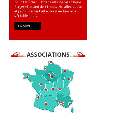
pour ATHÉNA ! Athéna est une magniﬁque
Berger Allemand de 14 mois, très affectueuse
et profondément attachée à ses humains.
Véritable bou...
EN SAVOIR +
ASSOCIATIONS