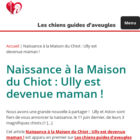
Aller
au
contenu
principal
Menu
Les chiens guides d'aveugles
Accueil
| Naissance à la Maison du Chiot : Ully est
devenue maman !
Naissance à la Maison
du Chiot : Ully est
devenue maman !
Nous avons une grande nouvelle à partager ! Ully et Aston sont
fiers de vous annoncer la naissance, le 11 juin dernier, de leurs 3
magnifiques chiots (1 […]
Cet article
Naissance à la Maison du Chiot : Ully est devenue
maman !
est apparu en premier sur
Les chiens guides d'aveugles