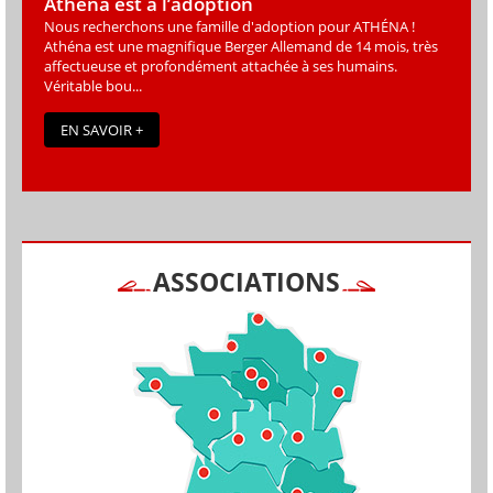
Athéna est à l’adoption
Nous recherchons une famille d'adoption pour ATHÉNA !
Athéna est une magniﬁque Berger Allemand de 14 mois, très
affectueuse et profondément attachée à ses humains.
Véritable bou...
EN SAVOIR +
ASSOCIATIONS