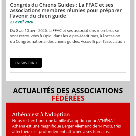
Congrès du Chiens Guides : La FFAC et ses
associations membres réunies pour préparer
l’avenir du chien guide
27 avril 2026
Du 8 au 10 avril 2026, la FFAC et ses associations membres se
sont retrouvées à Opio, dans les Alpes-Maritimes, à l’occasion
du Congrès national des chiens guides. Accueilli par l’association
...
EN SAVOIR +
ACTUALITÉS DES ASSOCIATIONS
FÉDÉRÉES
Athéna est à l’adoption
Nous recherchons une famille d'adoption pour ATHÉNA !
Athéna est une magniﬁque Berger Allemand de 14 mois, très
affectueuse et profondément attachée à ses humains.