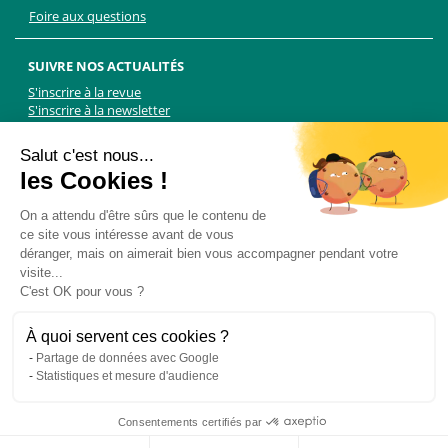
Foire aux questions
SUIVRE NOS ACTUALITÉS
S'inscrire à la revue
S'inscrire à la newsletter
Facebook
Linkedin
Facebook
Youtube
Twitter
TikTok
Salut c'est nous...
les Cookies !
NOUS CONTACTER
On a attendu d'être sûrs que le contenu de
ce site vous intéresse avant de vous
Les Chiens Guides d'aveugles - FFAC
déranger, mais on aimerait bien vous accompagner pendant votre
71 rue de Bagnolet, 75020 Paris
visite...
01 44 64 89 89
C'est OK pour vous ?
Formulaire de contact
Pour les demandes presse, contactez Martin Kolle :
À quoi servent ces cookies ?
martin.kolle@lobbycom.fr
Partage de données avec Google
06 89 70 17 51
Statistiques et mesure d'audience
Consentements certifiés par
© 2015 -
Les Chiens Guides d'Aveugles
- Tous droits réservés
Plan du site
Accessibilité
Cookies
Mentions légales