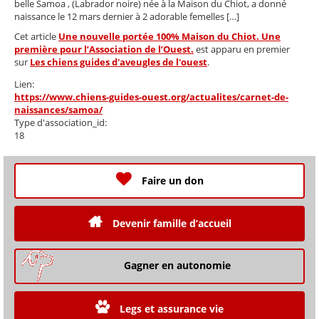
belle Samoa , (Labrador noire) née à la Maison du Chiot, a donné
naissance le 12 mars dernier à 2 adorable femelles […]
Cet article
Une nouvelle portée 100% Maison du Chiot. Une
première pour l’Association de l’Ouest.
est apparu en premier
sur
Les chiens guides d'aveugles de l'ouest
.
Lien:
https://www.chiens-guides-ouest.org/actualites/carnet-de-
naissances/samoa/
Type d'association_id:
18
Faire un don
Devenir famille d’accueil
Gagner en autonomie
Legs et assurance vie