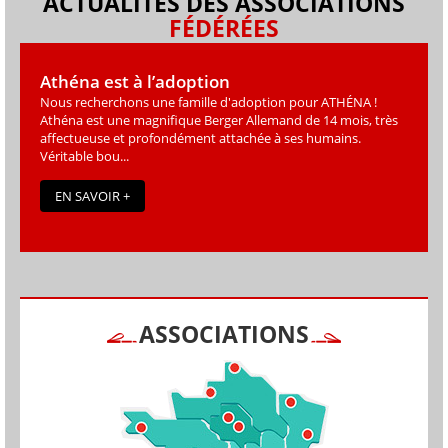
ACTUALITÉS DES ASSOCIATIONS
FÉDÉRÉES
Athéna est à l’adoption
Nous recherchons une famille d'adoption pour ATHÉNA !
Athéna est une magniﬁque Berger Allemand de 14 mois, très
affectueuse et profondément attachée à ses humains.
Véritable bou...
EN SAVOIR +
ASSOCIATIONS