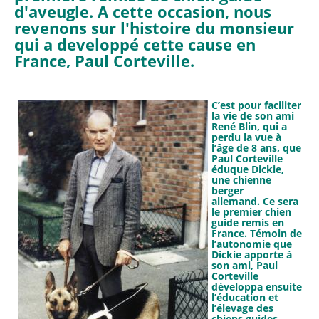
d'aveugle. A cette occasion, nous
revenons sur l'histoire du monsieur
qui a developpé cette cause en
France, Paul Corteville.
C’est pour faciliter
la vie de son ami
René Blin, qui a
perdu la vue à
l’âge de 8 ans, que
Paul Corteville
éduque Dickie,
une chienne
berger
allemand. Ce sera
le premier chien
guide remis en
France. Témoin de
l’autonomie que
Dickie apporte à
son ami, Paul
Corteville
développa ensuite
l’éducation et
l’élevage des
chiens guides