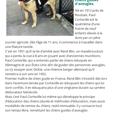
d'aveugles.
Né en 1912 près de
Roubaix, Paul
Corteville est le
quatrième d’une
fratrie de neuf
enfants élevés à la
dure par un père
ouvrier agricole. Dès l’âge de 11 ans, il commence à travailler dans
une filature textile.
C'est en 1951 qu’il se lie d’amitié avec René Blin, un Hazebrouckois
qui a perdu la vue à 8 ans en jouant avec d’anciennes munitions.
Paul Corteville, qui a entendu parler de chiens éduqués en
Allemagne et aux États-Unis afin de guider des personnes aveugles,
va s’y essayer avec Dickie, une chienne berger allemand qu’il
remettra à son ami en 1952.
Premier maître de chien guide en France, René Blin s’investit dès lors
dans l’aventure lancée par Corteville en éduquant les chiens qui lui
sont confiés. Il en éduquera plus d'une vingtaine durant sa carrière
déducateur bénévole.
Mais c’est Paul Corteville lui-même qui développe le principe
d’éducation des chiens (durée et méthodes d’éducation, mais aussi
modalités de remise du chien), resté immuable. Il y consacre tout
son temps libre, remettant les chiens guides d'aveugles