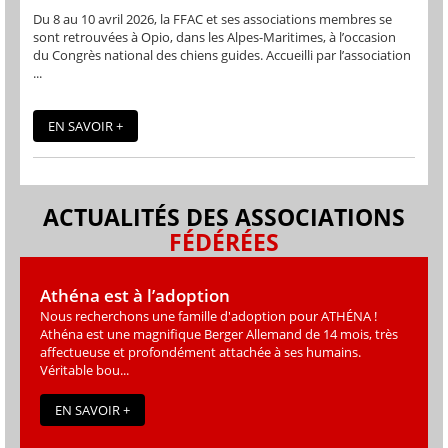
Du 8 au 10 avril 2026, la FFAC et ses associations membres se
sont retrouvées à Opio, dans les Alpes-Maritimes, à l’occasion
du Congrès national des chiens guides. Accueilli par l’association
...
EN SAVOIR +
ACTUALITÉS DES ASSOCIATIONS
FÉDÉRÉES
Athéna est à l’adoption
Nous recherchons une famille d'adoption pour ATHÉNA !
Athéna est une magniﬁque Berger Allemand de 14 mois, très
affectueuse et profondément attachée à ses humains.
Véritable bou...
EN SAVOIR +