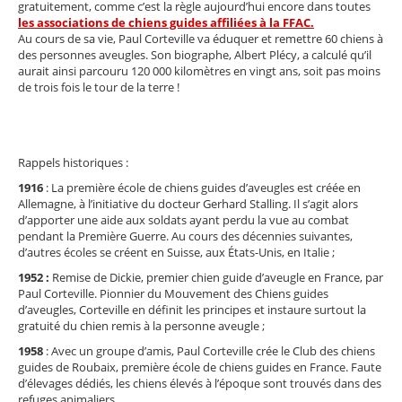
gratuitement, comme c’est la règle aujourd’hui encore dans toutes
les associations de chiens guides affiliées à la FFAC.
Au cours de sa vie, Paul Corteville va éduquer et remettre 60 chiens à
des personnes aveugles. Son biographe, Albert Plécy, a calculé qu’il
aurait ainsi parcouru 120 000 kilomètres en vingt ans, soit pas moins
de trois fois le tour de la terre !
Rappels historiques :
1916
: La première école de chiens guides d’aveugles est créée en
Allemagne, à l’initiative du docteur Gerhard Stalling. Il s’agit alors
d’apporter une aide aux soldats ayant perdu la vue au combat
pendant la Première Guerre. Au cours des décennies suivantes,
d’autres écoles se créent en Suisse, aux États-Unis, en Italie ;
1952 :
Remise de Dickie, premier chien guide d’aveugle en France, par
Paul Corteville. Pionnier du Mouvement des Chiens guides
d’aveugles, Corteville en définit les principes et instaure surtout la
gratuité du chien remis à la personne aveugle ;
1958
: Avec un groupe d’amis, Paul Corteville crée le Club des chiens
guides de Roubaix, première école de chiens guides en France. Faute
d’élevages dédiés, les chiens élevés à l’époque sont trouvés dans des
refuges animaliers.