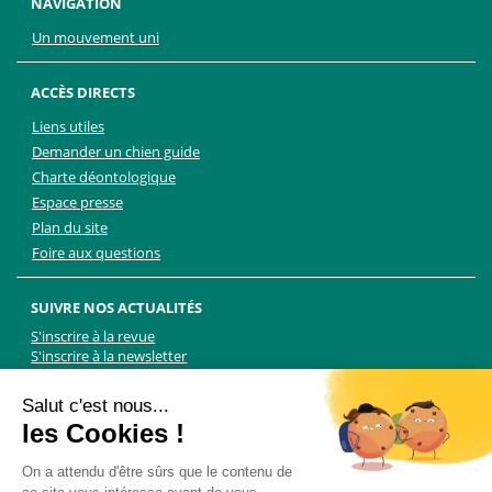
NAVIGATION
Un mouvement uni
ACCÈS DIRECTS
Liens utiles
Demander un chien guide
Charte déontologique
Espace presse
Plan du site
Foire aux questions
SUIVRE NOS ACTUALITÉS
S'inscrire à la revue
S'inscrire à la newsletter
Facebook
Linkedin
Facebook
Youtube
Twitter
TikTok
Salut c'est nous...
les Cookies !
NOUS CONTACTER
On a attendu d'être sûrs que le contenu de