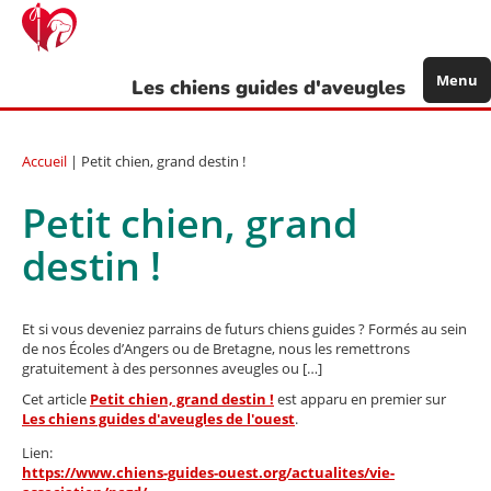
Aller
au
contenu
principal
Menu
Les chiens guides d'aveugles
Accueil
| Petit chien, grand destin !
Petit chien, grand
destin !
Et si vous deveniez parrains de futurs chiens guides ? Formés au sein
de nos Écoles d’Angers ou de Bretagne, nous les remettrons
gratuitement à des personnes aveugles ou […]
Cet article
Petit chien, grand destin !
est apparu en premier sur
Les chiens guides d'aveugles de l'ouest
.
Lien:
https://www.chiens-guides-ouest.org/actualites/vie-