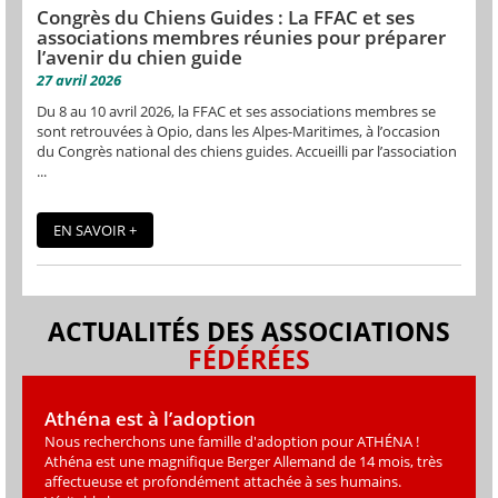
Congrès du Chiens Guides : La FFAC et ses
associations membres réunies pour préparer
l’avenir du chien guide
27 avril 2026
Du 8 au 10 avril 2026, la FFAC et ses associations membres se
sont retrouvées à Opio, dans les Alpes-Maritimes, à l’occasion
du Congrès national des chiens guides. Accueilli par l’association
...
EN SAVOIR +
ACTUALITÉS DES ASSOCIATIONS
FÉDÉRÉES
Athéna est à l’adoption
Nous recherchons une famille d'adoption pour ATHÉNA !
Athéna est une magniﬁque Berger Allemand de 14 mois, très
affectueuse et profondément attachée à ses humains.